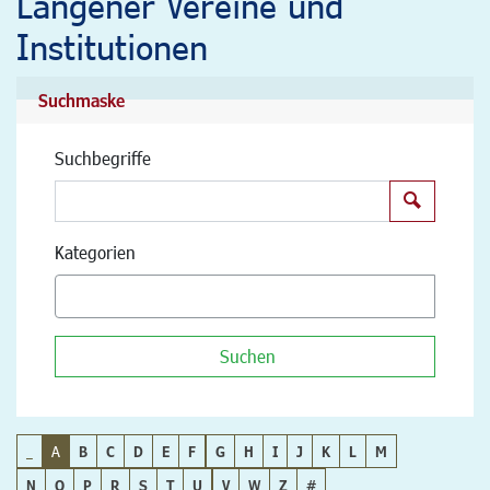
Langener Vereine und
Institutionen
Suchmaske
Suchbegriffe
Suchen
Kategorien
Suchen
_
A
B
C
D
E
F
G
H
I
J
K
L
M
N
O
P
R
S
T
U
V
W
Z
#