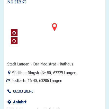
Kontakt
Stadt Langen - Der Magistrat - Rathaus
Link zur Google-Maps Navigation
Südliche Ringstraße 80
,
63225 Langen
Postfach:
16 40, 63206 Langen
06103 203-0
Anfahrt