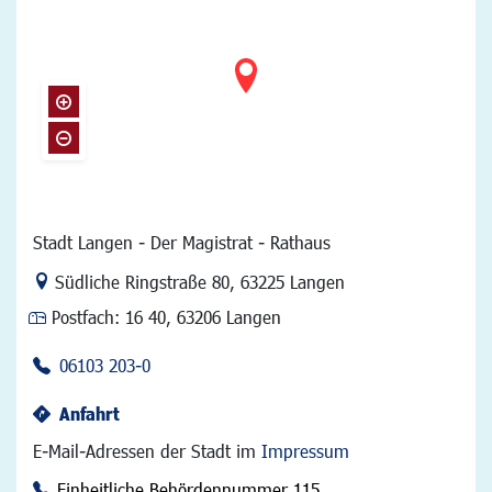
Stadt Langen - Der Magistrat - Rathaus
Link zur Google-Maps Navigation
Südliche Ringstraße 80
,
63225 Langen
Postfach:
16 40, 63206 Langen
06103 203-0
Anfahrt
E-Mail-Adressen der Stadt im
Impressum
Einheitliche Behördennummer 115