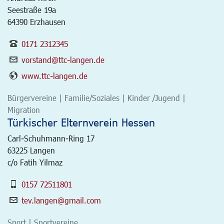
Seestraße 19a
64390 Erzhausen
0171 2312345
vorstand@ttc-langen.de
www.ttc-langen.de
Bürgervereine | Familie/Soziales | Kinder /Jugend |
Migration
Türkischer Elternverein Hessen
Carl-Schuhmann-Ring 17
63225
Langen
c/o Fatih Yilmaz
0157 72511801
tev.langen@gmail.com
Sport | Sportvereine