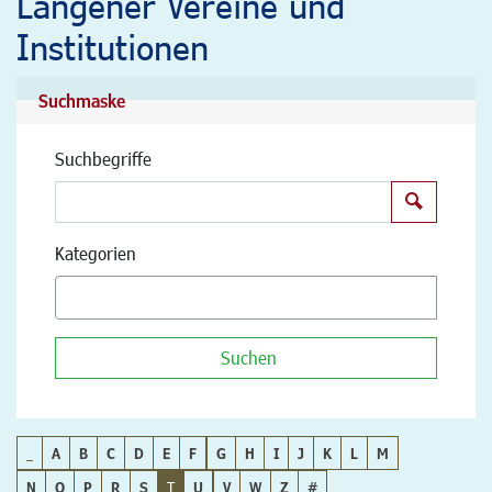
Langener Vereine und
Institutionen
Suchmaske
Suchbegriffe
Suchen
Kategorien
Suchen
_
A
B
C
D
E
F
G
H
I
J
K
L
M
N
O
P
R
S
T
U
V
W
Z
#