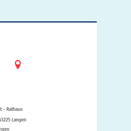
t - Rathaus
vigation
63225 Langen
angen