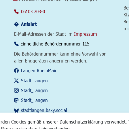
Be
06103 203-0
Kf
Be
Anfahrt
mö
E-Mail-Adressen der Stadt im
Impressum
Einheitliche Behördennummer 115
Die Behördennummer kann ohne Vorwahl von
allen Endgeräten angerufen werden.
Langen.RheinMain
Stadt_Langen
Stadt_Langen
Stadt_Langen
stadtlangen.bsky.social
RSS-Feed
erden Cookies gemäß unserer Datenschutzerklärung verwendet. 
klären sie sich damit einverstanden.