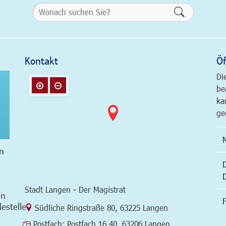
Formularsch
Kontakt
Öf
Di
be
ka
ge
n
Stadt Langen - Der Magistrat
in
F
estelle
Link zur Google-Maps Navigation
Südliche Ringstraße 80
,
63225 Langen
Postfach:
Postfach 16 40, 63206 Langen