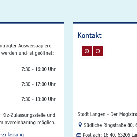
Kontakt
ntragter Ausweispapiere,
 werden und ist geöffnet:
7:30 - 16:00 Uhr
7:30 - 17:00 Uhr
7:30 - 13:00 Uhr
Stadt Langen - Der Magistra
 Kfz-Zulassungsstelle und
rminvereinbarung möglich.
Link zur Google-Maps Na
Südliche Ringstraße 80
,
z-Zulassung
Postfach:
16 40, 63206 L