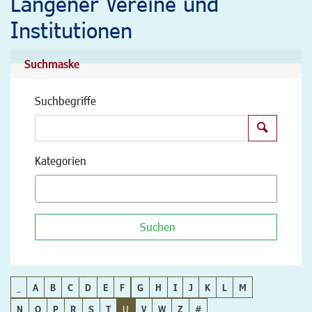
Langener Vereine und
Institutionen
Suchmaske
Suchbegriffe
Suchen
Kategorien
Suchen
_
A
B
C
D
E
F
G
H
I
J
K
L
M
N
O
P
R
S
T
U
V
W
Z
#