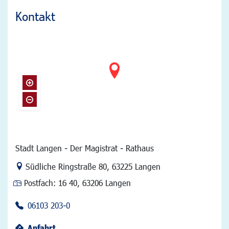
Kontakt
Stadt Langen - Der Magistrat - Rathaus
Link zur Google-Maps Navigation
Südliche Ringstraße 80
,
63225 Langen
Postfach:
16 40, 63206 Langen
06103 203-0
Anfahrt