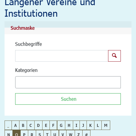
Langener Vereine und
Institutionen
Suchmaske
Suchbegriffe
Suchen
Kategorien
Suchen
_
A
B
C
D
E
F
G
H
I
J
K
L
M
N
O
P
R
S
T
U
V
W
Z
#