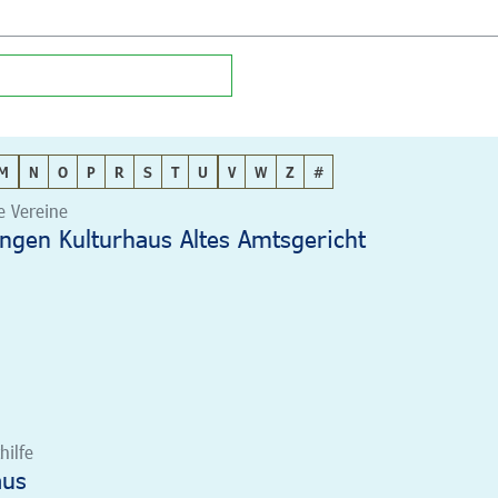
M
N
O
P
R
S
T
U
V
W
Z
#
le Vereine
angen Kulturhaus Altes Amtsgericht
hilfe
aus