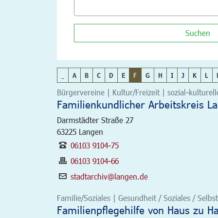
Suchen
_
A
B
C
D
E
F
G
H
I
J
K
L
Bürgervereine | Kultur/Freizeit | sozial-kulturel
Familienkundlicher Arbeitskreis L
Darmstädter Straße 27
63225
Langen
06103 9104-75
06103 9104-66
stadtarchiv@langen.de
Familie/Soziales | Gesundheit / Soziales / Selbst
Familienpflegehilfe von Haus zu H