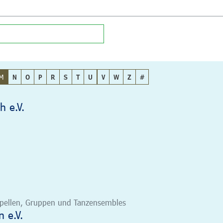
M
N
O
P
R
S
T
U
V
W
Z
#
h e.V.
 Kapellen, Gruppen und Tanzensembles
 e.V.