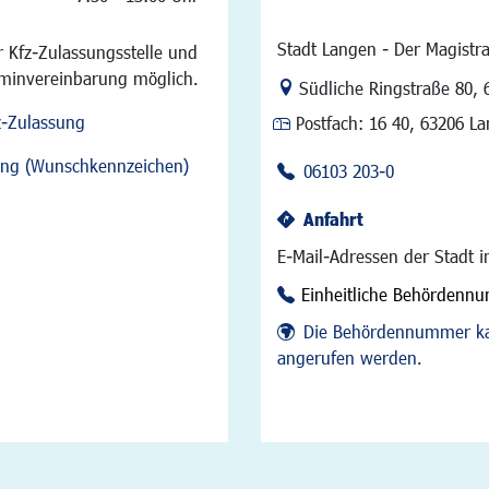
Stadt Langen - Der Magistra
 Kfz-Zulassungsstelle und
rminvereinbarung möglich.
Link zur Google-Maps Na
Südliche Ringstraße 80
,
z-Zulassung
Postfach:
16 40, 63206 L
sung (Wunschkennzeichen)
06103 203-0
Anfahrt
E-Mail-Adressen der Stadt 
Einheitliche Behördenn
Die Behördennummer ka
angerufen werden.