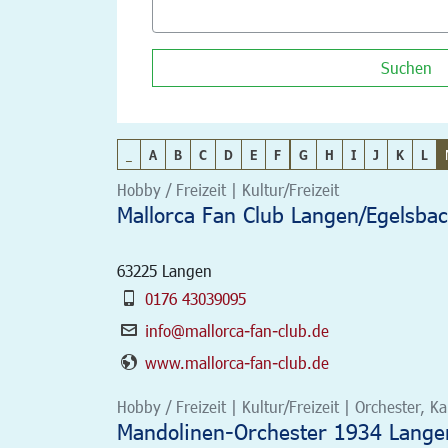
Suchen
_
A
B
C
D
E
F
G
H
I
J
K
L
Hobby / Freizeit | Kultur/Freizeit
Mallorca Fan Club Langen/Egelsbac
63225
Langen
0176 43039095
info@mallorca-fan-club.de
www.mallorca-fan-club.de
Hobby / Freizeit | Kultur/Freizeit | Orchester,
Mandolinen-Orchester 1934 Langen