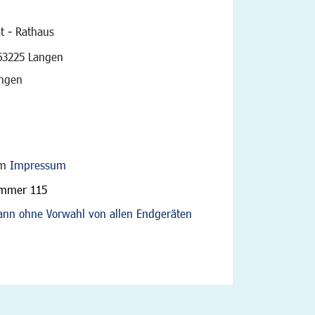
t - Rathaus
vigation
63225 Langen
angen
im
Impressum
ummer 115
nn ohne Vorwahl von allen Endgeräten