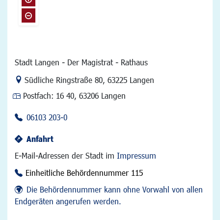
Stadt Langen - Der Magistrat - Rathaus
Link zur Google-Maps Navigation
Südliche Ringstraße 80
,
63225 Langen
Postfach:
16 40, 63206 Langen
06103 203-0
Anfahrt
E-Mail-Adressen der Stadt im
Impressum
Einheitliche Behördennummer 115
Die Behördennummer kann ohne Vorwahl von allen
Endgeräten angerufen werden.