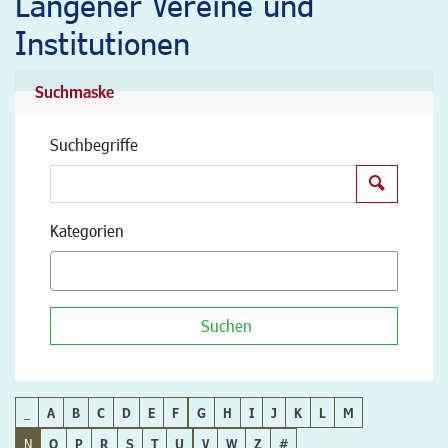
Langener Vereine und
Institutionen
Suchmaske
Suchbegriffe
Suchen
Kategorien
Suchen
_
A
B
C
D
E
F
G
H
I
J
K
L
M
N
O
P
R
S
T
U
V
W
Z
#