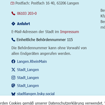
Postfach:
Postfach 16 40, 63206 Langen
Be
06103 203-0
Kf
Be
Anfahrt
mö
E-Mail-Adressen der Stadt im
Impressum
Einheitliche Behördennummer 115
Die Behördennummer kann ohne Vorwahl von
allen Endgeräten angerufen werden.
Langen.RheinMain
Stadt_Langen
Stadt_Langen
Stadt_Langen
stadtlangen.bsky.social
RSS-Feed
erden Cookies gemäß unserer Datenschutzerklärung verwendet. 