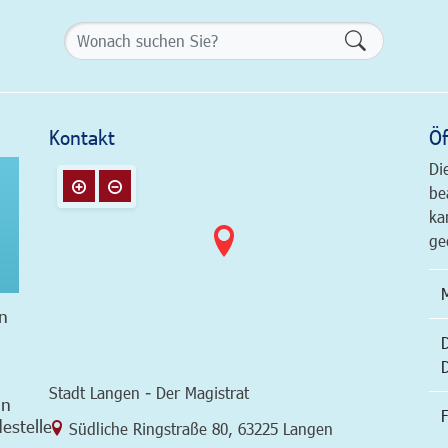
Formularsch
Kontakt
Öf
Di
be
ka
ge
n
Stadt Langen - Der Magistrat
in
F
estelle
Link zur Google-Maps Navigation
Südliche Ringstraße 80
,
63225 Langen