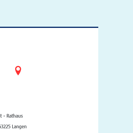
t - Rathaus
vigation
63225 Langen