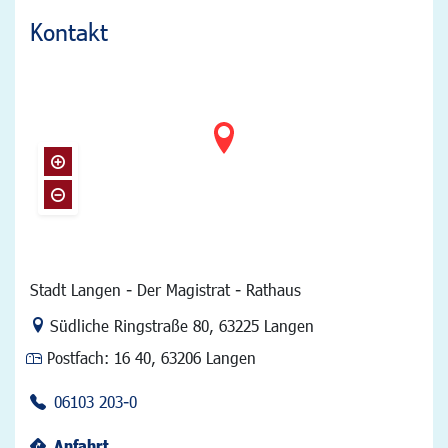
Kontakt
Stadt Langen - Der Magistrat - Rathaus
Link zur Google-Maps Navigation
Südliche Ringstraße 80
,
63225 Langen
Postfach:
16 40, 63206 Langen
06103 203-0
Anfahrt