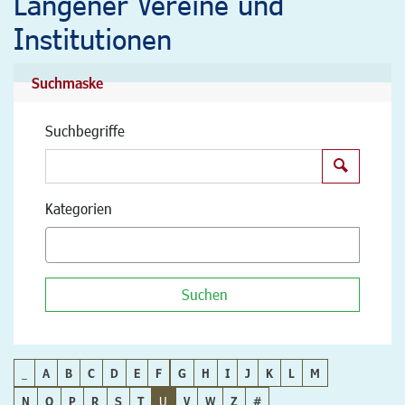
Langener Vereine und
Institutionen
Suchmaske
Suchbegriffe
Suchen
Kategorien
Suchen
_
A
B
C
D
E
F
G
H
I
J
K
L
M
N
O
P
R
S
T
U
V
W
Z
#