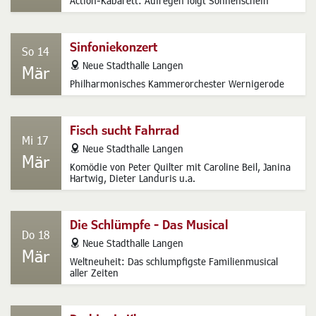
Action-Kabarett: Aufregen folgt Sonnenschein
Sinfoniekonzert
So 14
address
Neue Stadthalle Langen
Mär
Philharmonisches Kammerorchester Wernigerode
Fisch sucht Fahrrad
Mi 17
address
Neue Stadthalle Langen
Mär
Komödie von Peter Quilter mit Caroline Beil, Janina
Hartwig, Dieter Landuris u.a.
Die Schlümpfe - Das Musical
Do 18
address
Neue Stadthalle Langen
Mär
Weltneuheit: Das schlumpfigste Familienmusical
aller Zeiten