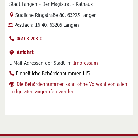
Stadt Langen - Der Magistrat - Rathaus
Link zur Google-Maps Navigation
Südliche Ringstraße 80
,
63225 Langen
Postfach:
16 40, 63206 Langen
06103 203-0
Anfahrt
E-Mail-Adressen der Stadt im
Impressum
Einheitliche Behördennummer 115
Die Behördennummer kann ohne Vorwahl von allen
Endgeräten angerufen werden.