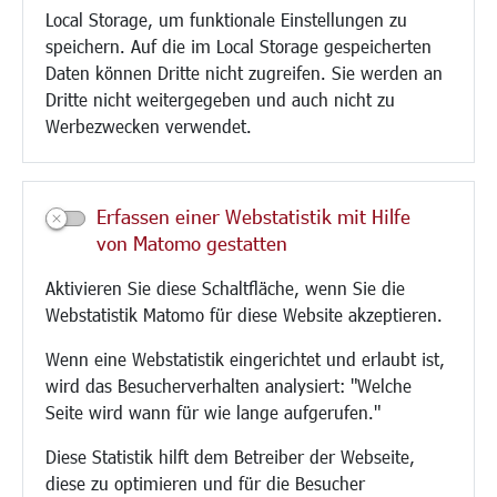
Local Storage, um funktionale Einstellungen zu
Glasfaserausbau
speichern. Auf die im Local Storage gespeicherten
Aktuelle Baustellen
Daten können Dritte nicht zugreifen. Sie werden an
Paddelteich
Dritte nicht weitergegeben und auch nicht zu
CINDY S
Werbezwecken verwendet.
Kultur/Freizeit/Tourismus
Veranstaltungen
Erfassen einer Webstatistik mit Hilfe
Neue Stadthalle Langen
von Matomo gestatten
Stadtporträt
Aktivieren Sie diese Schaltfläche, wenn Sie die
Bäder
Webstatistik Matomo für diese Website akzeptieren.
Musikschule
Volkshochschule
Wenn eine Webstatistik eingerichtet und erlaubt ist,
Stadtbücherei
wird das Besucherverhalten analysiert: "Welche
Stadtarchiv
Seite wird wann für wie lange aufgerufen."
Museen
Hotels/Unterkünfte
Diese Statistik hilft dem Betreiber der Webseite,
Gastronomie
diese zu optimieren und für die Besucher