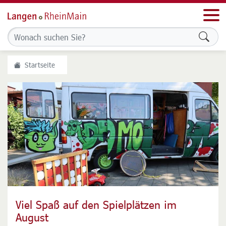
Men
Formu
Startseite
Viel Spaß auf den Spielplätzen im
Wochenmarkt zukunftssicher machen
August
Stadt prüft Abgabe des Betriebs an privaten Betreiber