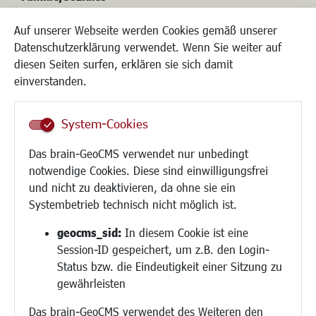
Kinderbetreuung
Auf unserer Webseite werden Cookies gemäß unserer
Kinder und Jugend
Datenschutzerklärung verwendet. Wenn Sie weiter auf
Institutionen für Familien
diesen Seiten surfen, erklären sie sich damit
Frauen
einverstanden.
Senioren/Haltestelle
Inklusion
System-Cookies
Schule
Migration und Zusammenleben
Das brain-GeoCMS verwendet nur unbedingt
Demokratie leben
notwendige Cookies. Diese sind einwilligungsfrei
Ukrainehilfe
und nicht zu deaktivieren, da ohne sie ein
Hilfe für Geflüchtete
Systembetrieb technisch nicht möglich ist.
Religion
geocms_sid:
In diesem Cookie ist eine
Session-ID gespeichert, um z.B. den Login-
Bauen/Umwelt/Mobilität
Status bzw. die Eindeutigkeit einer Sitzung zu
Bebauungsplanung
gewährleisten
Umwelt/Klima/Abfall
Das brain-GeoCMS verwendet des Weiteren den
Verkehr/Mobilität