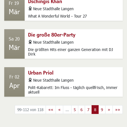
Dschingis Khan
Fr 19
address
Neue Stadthalle Langen
Mär
What A Wonderful World - Tour 27
Die große 80er-Party
Sa 20
address
Neue Stadthalle Langen
Mär
Die größten Hits einer ganzen Generation mit DJ
Dirk
Urban Priol
Fr 02
address
Neue Stadthalle Langen
Apr
Polit-Kabarett: Im Fluss - täglich quellfrisch, immer
aktuell
99-112 von 118
««
«
...
5
6
7
8
9
»
»»