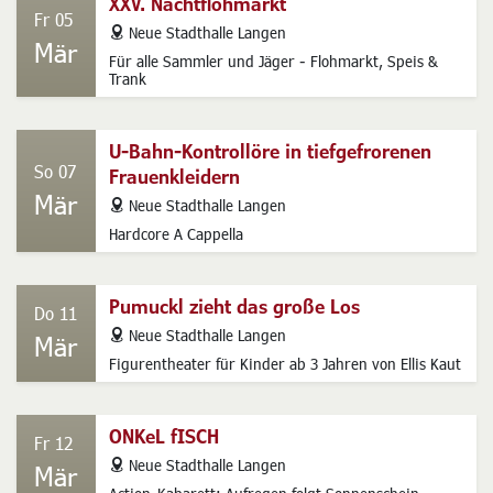
XXV. Nachtflohmarkt
Fr 05
address
Neue Stadthalle Langen
Mär
Für alle Sammler und Jäger - Flohmarkt, Speis &
Trank
U-Bahn-Kontrollöre in tiefgefrorenen
So 07
Frauenkleidern
Mär
address
Neue Stadthalle Langen
Hardcore A Cappella
Pumuckl zieht das große Los
Do 11
address
Neue Stadthalle Langen
Mär
Figurentheater für Kinder ab 3 Jahren von Ellis Kaut
ONKeL fISCH
Fr 12
address
Neue Stadthalle Langen
Mär