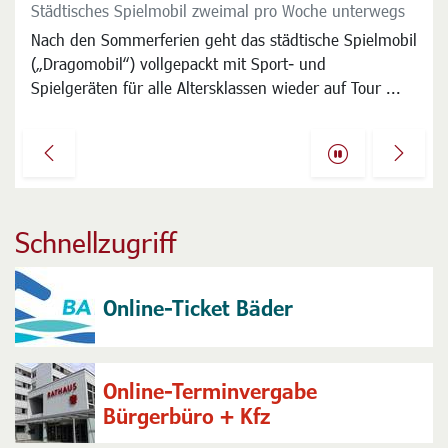
Städtisches Spielmobil zweimal pro Woche unterwegs
Der Wochenmarkt dienstags und freitags auf dem
Langener Jahnplatz ist seit Jahrzehnten ein beliebter
Nach den Sommerferien geht das städtische Spielmobil
Treffpunkt und ein wichtiger Faktor der
(„Dragomobil“) vollgepackt mit Sport- und
Nahversorgung, der viele Kunden anzieht ...
Spielgeräten für alle Altersklassen wieder auf Tour ...
Previous
Next
Schnellzugriff
Online-Ticket Bäder
Online-Terminvergabe
Bürgerbüro + Kfz