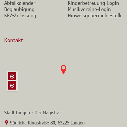
Abfallkalender
Kinderbetreuung-Login
Beglaubigung
Musikvereine-Login
KFZ-Zulassung
Hinweisgebermeldestelle
Kontakt
Stadt Langen - Der Magistrat
Link zur Google-Maps Navigation
Südliche Ringstraße 80
,
63225 Langen