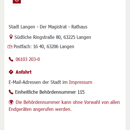
Stadt Langen - Der Magistrat - Rathaus
Link zur Google-Maps Navigation
Südliche Ringstraße 80
,
63225 Langen
Postfach:
16 40, 63206 Langen
06103 203-0
Anfahrt
E-Mail-Adressen der Stadt im
Impressum
Einheitliche Behördennummer 115
Die Behördennummer kann ohne Vorwahl von allen
Endgeräten angerufen werden.