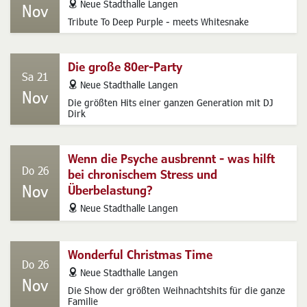
address
Neue Stadthalle Langen
Nov
Tribute To Deep Purple - meets Whitesnake
Die große 80er-Party
Sa 21
address
Neue Stadthalle Langen
Nov
Die größten Hits einer ganzen Generation mit DJ
Dirk
Wenn die Psyche ausbrennt - was hilft
Do 26
bei chronischem Stress und
Nov
Überbelastung?
address
Neue Stadthalle Langen
Wonderful Christmas Time
Do 26
address
Neue Stadthalle Langen
Nov
Die Show der größten Weihnachtshits für die ganze
Familie