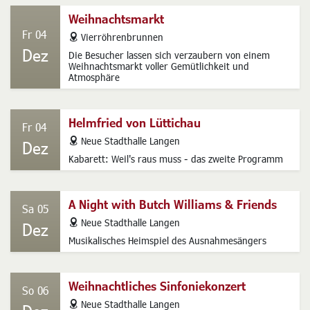
Weihnachtsmarkt
Fr 04
address
Vierröhrenbrunnen
Dez
Die Besucher lassen sich verzaubern von einem
Weihnachtsmarkt voller Gemütlichkeit und
Atmosphäre
Helmfried von Lüttichau
Fr 04
address
Neue Stadthalle Langen
Dez
Kabarett: Weil's raus muss - das zweite Programm
A Night with Butch Williams & Friends
Sa 05
address
Neue Stadthalle Langen
Dez
Musikalisches Heimspiel des Ausnahmesängers
Weihnachtliches Sinfoniekonzert
So 06
address
Neue Stadthalle Langen