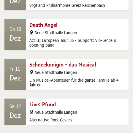
Dez
Vogtland Philharmonie Greiz Reichenbach
Death Angel
Do 10
address
Neue Stadthalle Langen
Dez
Act III European Tour 26 - Support: Vio-Lence &
opening band
Schneekönigin - das Musical
Fr 11
address
Neue Stadthalle Langen
Dez
Ein Musical-Abenteuer für die ganze Familie ab 4
Jahren
Live: Pfund
Sa 12
address
Neue Stadthalle Langen
Dez
Alternative Rock Covers