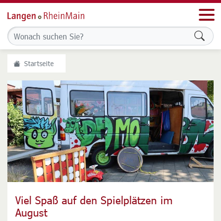
Men
Formu
Startseite
Viel Spaß auf den Spielplätzen im
Wochenmarkt zukunftssicher machen
August
Stadt prüft Abgabe des Betriebs an privaten Betreiber