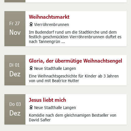
Weihnachtsmarkt
Fr 27
address
Vierröhrenbrunnen
Nov
Im Budendorf rund um die Stadtkirche und dem
festlich geschmückten Vierröhrenbrunnen duftet es
nach Tannengrün ...
Gloria, der übermütige Weihnachtsengel
Di 01
address
Neue Stadthalle Langen
Dez
Eine Weihnachtsgeschichte für Kinder ab 3 Jahren
von und mit Beatrice Hutter
Jesus liebt mich
Do 03
address
Neue Stadthalle Langen
Dez
Komödie nach dem gleichnamigen Bestseller von
David Safier