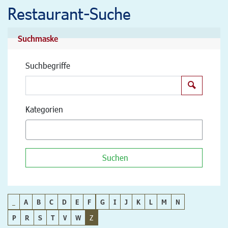
Restaurant-Suche
Suchmaske
Suchbegriffe
Suchen
Kategorien
Suchen
_
A
B
C
D
E
F
G
I
J
K
L
M
N
P
R
S
T
V
W
Z