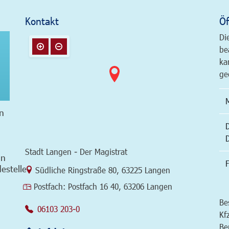
Kontakt
Öf
Di
be
ka
ge
n
Stadt Langen - Der Magistrat
in
F
estelle
Link zur Google-Maps Navigation
Südliche Ringstraße 80
,
63225 Langen
Postfach:
Postfach 16 40, 63206 Langen
Be
06103 203-0
Kf
Be