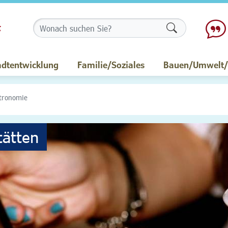
Formularschalt
adtentwicklung
Familie/Soziales
Bauen/Umwelt/M
tronomie
tätten