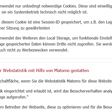
Site
wendet nur unbedingt notwendige Cookies. Diese sind einwillig
 sie ein Systembetrieb technisch nicht möglich ist.
 diesem Cookie ist eine Session-ID gespeichert, um z.B. den Log
adtentwicklung
Familie/Soziales
Bauen/Umwelt
iner Sitzung zu gewährleisten
Kinderbetreuung
Bebauungsplanu
wendet des Weiteren den Local Storage, um funktionale Einstel
rum
Kinder und Jugend
Umwelt/Klima/Abf
age gespeicherten Daten können Dritte nicht zugreifen. Sie werde
g
Institutionen für Familien
Verkehr/Mobilitä
uch nicht zu Werbezwecken verwendet.
und Immobilien
Frauen
Glasfaserausbau
ronomie
Senioren/Haltestelle
Aktuelle Baustell
 SO LANGEN.
Inklusion
Paddelteich
r Webstatistik mit Hilfe von Matomo gestatten
Schule
CINDY S
g
Migration und Zusammenleben
Schaltfläche, wenn Sie die Webstatistik Matomo für diese Website
Demokratie leben
Ukrainehilfe
k eingerichtet und erlaubt ist, wird das Besucherverhalten analy
Hilfe für Geflüchtete
nge aufgerufen."
Religion
 dem Betreiber der Webseite, diese zu optimieren und für die Bes