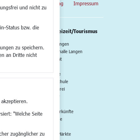
map
Datenschutzerklärung
Impressum
ungsfrei und nicht zu
in-Status bzw. die
/Mobilität
Kultur/Freizeit/Tourismus
ng
Veranstaltungen
lungen zu speichern.
all
Neue Stadthalle Langen
n an Dritte nicht
t
Stadtporträt
Bäder
en
Musikschule
Volkshochschule
Stadtbücherei
Stadtarchiv
 akzeptieren.
Museen
Hotels/Unterkünfte
siert: "Welche Seite
Gastronomie
Kunstszene
ucher zugänglicher zu
Feste und Märkte