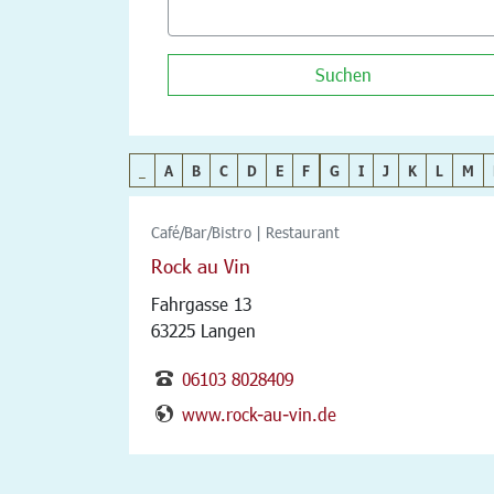
Suchen
_
A
B
C
D
E
F
G
I
J
K
L
M
Café/Bar/Bistro | Restaurant
Rock au Vin
Fahrgasse 13
63225 Langen
06103 8028409
www.rock-au-vin.de