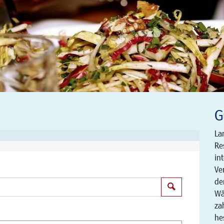
G
La
Re
in
Ve
de
Suchen
Wä
za
he