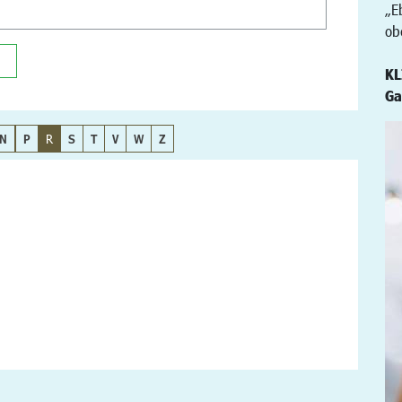
„E
ob
KL
Ga
N
P
R
S
T
V
W
Z