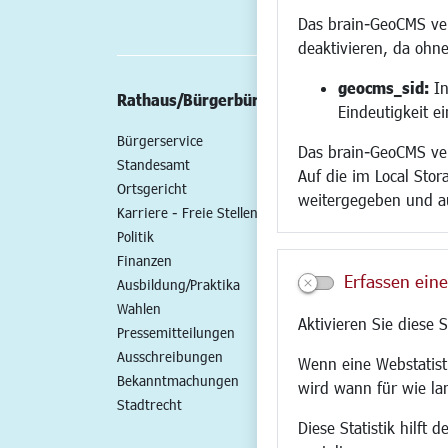
Das brain-GeoCMS ver
deaktivieren, da ohne
geocms_sid:
In
Rathaus/Bürgerbüro
Wirtschaft/St
Eindeutigkeit e
Bürgerservice
Standort
Das brain-GeoCMS ver
Standesamt
Wirtschaftszent
Auf die im Local Stor
Ortsgericht
Stadtentwicklun
weitergegeben und a
Karriere - Freie Stellen
Gewerbeflächen 
Politik
Handel und Gast
Finanzen
SO NAH. SO GUT.
Erfassen eine
Ausbildung/Praktika
Fairer Handel
Wahlen
Existenzgründun
Aktivieren Sie diese 
Pressemitteilungen
Netzwerke
Ausschreibungen
Glasfaserausbau
Wenn eine Webstatisti
Bekanntmachungen
Newsletter
wird wann für wie la
Stadtrecht
Diese Statistik hilft