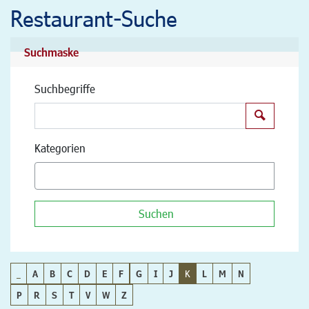
Restaurant-Suche
Suchmaske
Suchbegriffe
Suchen
Kategorien
Suchen
_
A
B
C
D
E
F
G
I
J
K
L
M
N
P
R
S
T
V
W
Z