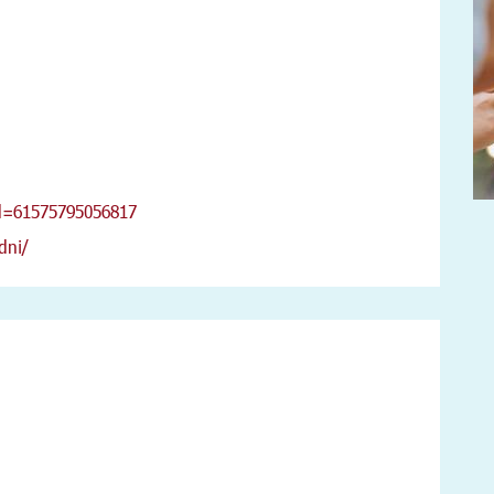
id=61575795056817
dni/