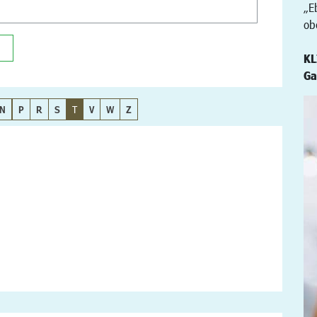
„E
ob
KL
Ga
N
P
R
S
T
V
W
Z