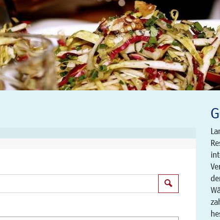
G
La
Re
in
Ve
de
Suchen
Wä
za
he