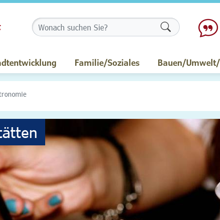
Formularschalt
adtentwicklung
Familie/Soziales
Bauen/Umwelt/M
tronomie
tätten