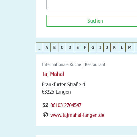
Suchen
_
A
B
C
D
E
F
G
I
J
K
L
M
Internationale Küche | Restaurant
Taj Mahal
Frankfurter Straße 4
63225 Langen
06103 2704547
www.tajmahal-langen.de