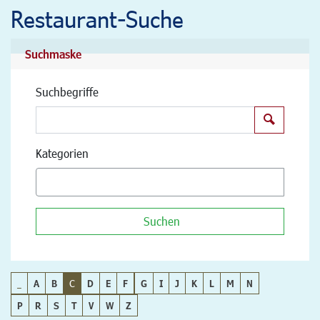
Restaurant-Suche
Suchmaske
Suchbegriffe
Suchen
Kategorien
Suchen
_
A
B
C
D
E
F
G
I
J
K
L
M
N
P
R
S
T
V
W
Z