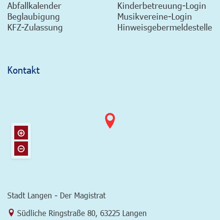
Abfallkalender
Kinderbetreuung-Login
Beglaubigung
Musikvereine-Login
KFZ-Zulassung
Hinweisgebermeldestelle
Kontakt
Stadt Langen - Der Magistrat
Link zur Google-Maps Navigation
Südliche Ringstraße 80
,
63225 Langen