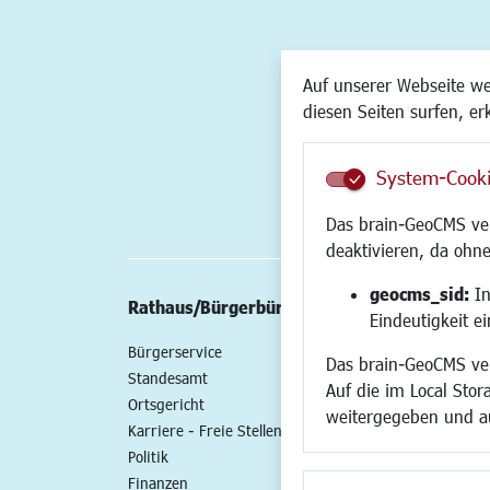
Auf unserer Webseite w
diesen Seiten surfen, er
System-Cook
Das brain-GeoCMS ver
deaktivieren, da ohne
geocms_sid:
In
Rathaus/Bürgerbüro
Wirtschaft/St
Eindeutigkeit e
Bürgerservice
Standort
Das brain-GeoCMS ver
Standesamt
Wirtschaftszent
Auf die im Local Stor
Ortsgericht
Stadtentwicklun
weitergegeben und a
Karriere - Freie Stellen
Gewerbeflächen 
Politik
Handel und Gast
Finanzen
SO NAH. SO GUT.