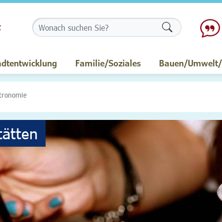
Formularschalt
adtentwicklung
Familie/Soziales
Bauen/Umwelt/M
tronomie
tätten