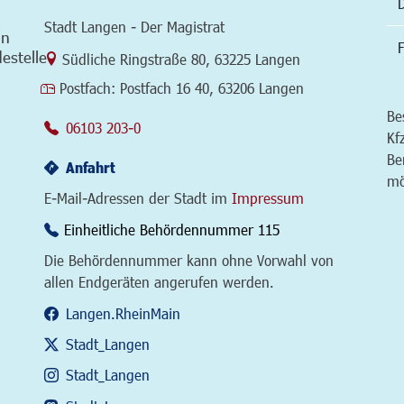
Stadt Langen - Der Magistrat
in
F
estelle
Link zur Google-Maps Navigation
Südliche Ringstraße 80
,
63225 Langen
Postfach:
Postfach 16 40, 63206 Langen
Be
06103 203-0
Kf
Be
Anfahrt
mö
E-Mail-Adressen der Stadt im
Impressum
Einheitliche Behördennummer 115
Die Behördennummer kann ohne Vorwahl von
allen Endgeräten angerufen werden.
Langen.RheinMain
Stadt_Langen
Stadt_Langen