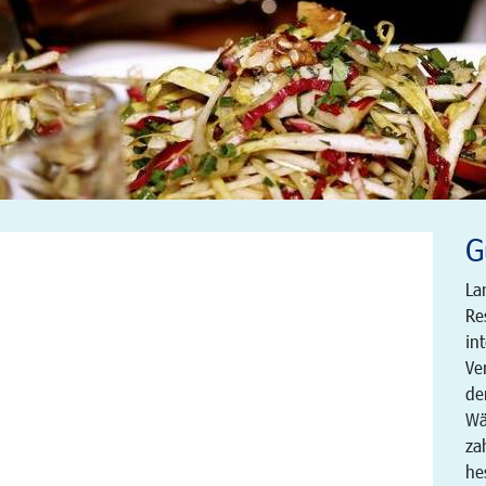
G
La
Re
in
Ve
de
Wä
za
he