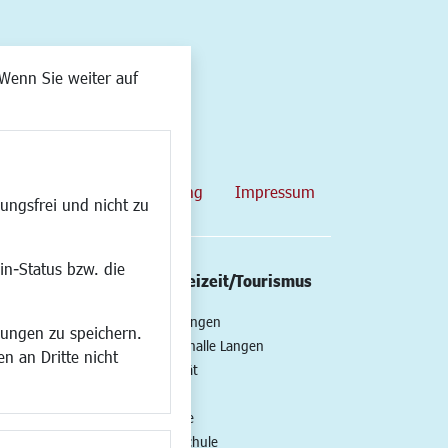
Wenn Sie weiter auf
map
Datenschutzerklärung
Impressum
ungsfrei und nicht zu
in-Status bzw. die
/Mobilität
Kultur/Freizeit/Tourismus
ng
Veranstaltungen
lungen zu speichern.
all
Neue Stadthalle Langen
n an Dritte nicht
t
Stadtporträt
Bäder
en
Musikschule
Volkshochschule