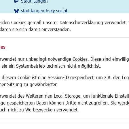
Stadt_Langen
stadtlangen.bsky.social
RSS-Feed
erden Cookies gemäß unserer Datenschutzerklärung verwendet. 
klären sie sich damit einverstanden.
ies
Site
wendet nur unbedingt notwendige Cookies. Diese sind einwillig
 sie ein Systembetrieb technisch nicht möglich ist.
 diesem Cookie ist eine Session-ID gespeichert, um z.B. den Log
adtentwicklung
Familie/Soziales
Bauen/Umwelt
iner Sitzung zu gewährleisten
Kinderbetreuung
Bebauungsplanu
wendet des Weiteren den Local Storage, um funktionale Einstel
rum
Kinder und Jugend
Umwelt/Klima/Abf
age gespeicherten Daten können Dritte nicht zugreifen. Sie werde
g
Institutionen für Familien
Verkehr/Mobilitä
uch nicht zu Werbezwecken verwendet.
und Immobilien
Frauen
Glasfaserausbau
ronomie
Senioren/Haltestelle
Aktuelle Baustell
 SO LANGEN.
Inklusion
Paddelteich