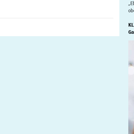
„E
ob
KL
Ga