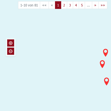
1-10 von 81
««
«
1
2
3
4
5
...
»
»»