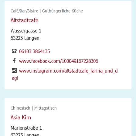
Café/Bar/Bistro | Gutbürgerliche Küche
Altstadtcafé
Wassergasse 1
63225 Langen
06103 3864135
www.facebook.com/100049167228306
www.instagram.com/altstadtcafe_farina_und_d
agi
Chinesisch | Mittagstisch
Asia Kim
Marienstraße 1
63225 Langen