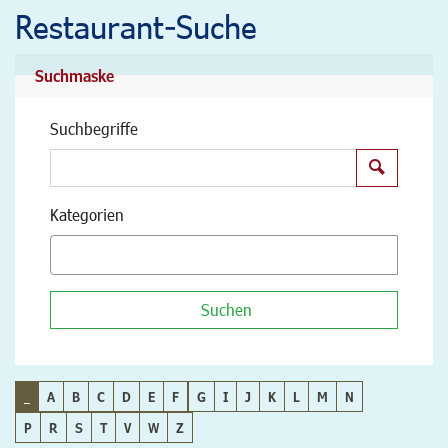
Restaurant-Suche
Suchmaske
Suchbegriffe
Suchen
Kategorien
Suchen
_
A
B
C
D
E
F
G
I
J
K
L
M
N
P
R
S
T
V
W
Z