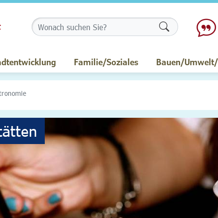
Formularschalt
adtentwicklung
Familie/Soziales
Bauen/Umwelt/M
tronomie
tätten