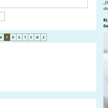
„E
ob
KL
Ga
N
P
R
S
T
V
W
Z