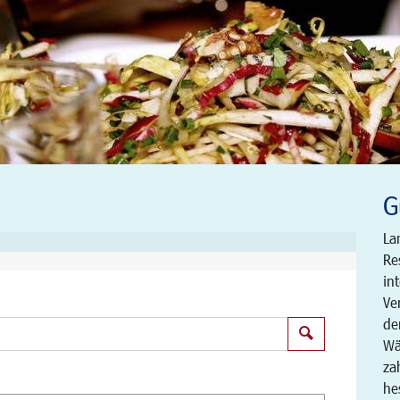
G
La
Re
in
Ve
de
Suchen
Wä
za
he