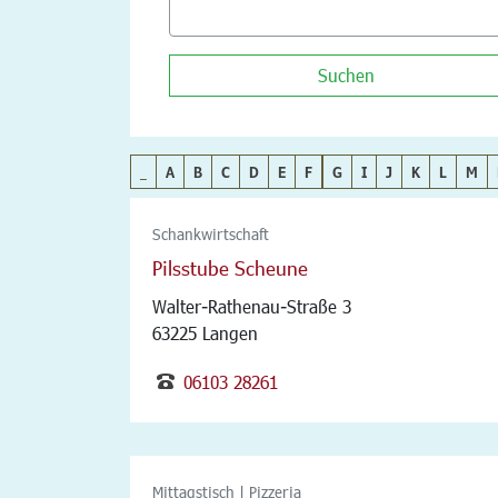
Suchen
_
A
B
C
D
E
F
G
I
J
K
L
M
Schankwirtschaft
Pilsstube Scheune
Walter-Rathenau-Straße 3
63225 Langen
06103 28261
Mittagstisch | Pizzeria