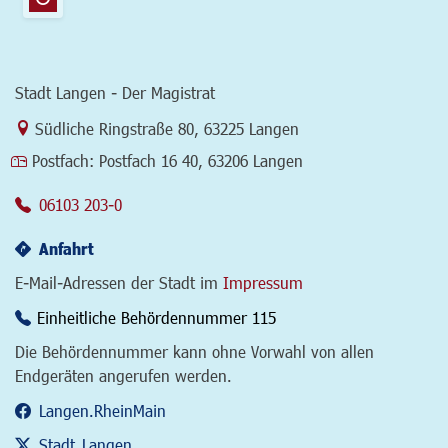
Stadt Langen - Der Magistrat
Link zur Google-Maps Navigation
Südliche Ringstraße 80
,
63225 Langen
Postfach:
Postfach 16 40, 63206 Langen
06103 203-0
Anfahrt
E-Mail-Adressen der Stadt im
Impressum
Einheitliche Behördennummer 115
Die Behördennummer kann ohne Vorwahl von allen
Endgeräten angerufen werden.
Langen.RheinMain
Stadt_Langen