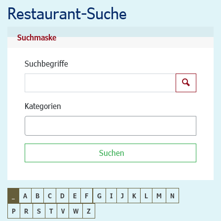
Restaurant-Suche
Suchmaske
Suchbegriffe
Suchen
Kategorien
Suchen
_
A
B
C
D
E
F
G
I
J
K
L
M
N
P
R
S
T
V
W
Z