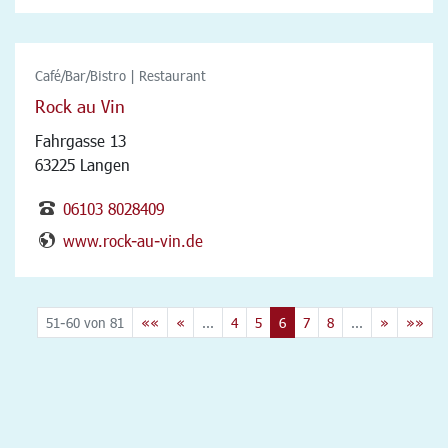
Café/Bar/Bistro | Restaurant
Rock au Vin
Fahrgasse 13
63225 Langen
06103 8028409
www.rock-au-vin.de
51-60 von 81
««
«
...
4
5
6
7
8
...
»
»»