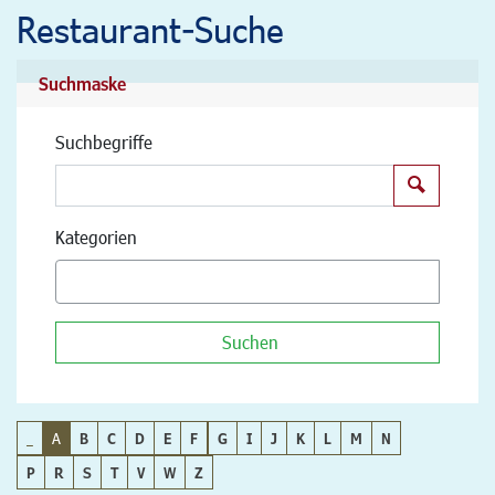
Restaurant-Suche
Suchmaske
Suchbegriffe
Suchen
Kategorien
Suchen
_
A
B
C
D
E
F
G
I
J
K
L
M
N
P
R
S
T
V
W
Z