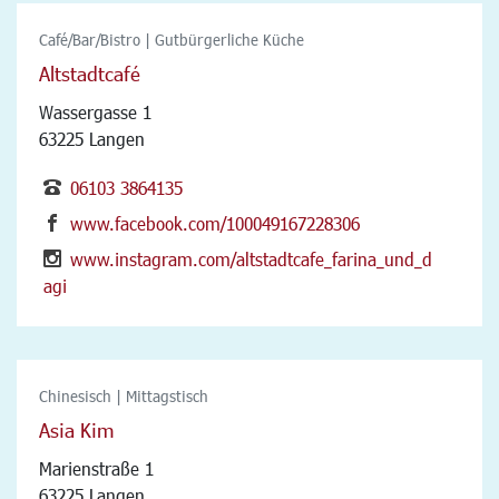
Café/Bar/Bistro | Gutbürgerliche Küche
Altstadtcafé
Wassergasse 1
63225 Langen
06103 3864135
www.facebook.com/100049167228306
www.instagram.com/altstadtcafe_farina_und_d
agi
Chinesisch | Mittagstisch
Asia Kim
Marienstraße 1
63225 Langen