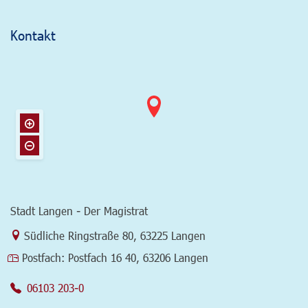
Kontakt
Stadt Langen - Der Magistrat
Link zur Google-Maps Navigation
Südliche Ringstraße 80
,
63225 Langen
Postfach:
Postfach 16 40, 63206 Langen
06103 203-0