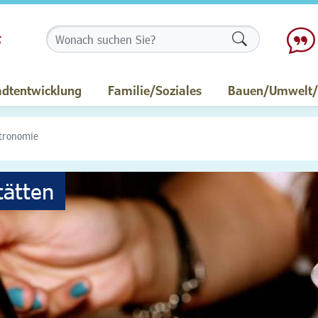
Formularschalt
adtentwicklung
Familie/Soziales
Bauen/Umwelt/M
tronomie
tätten