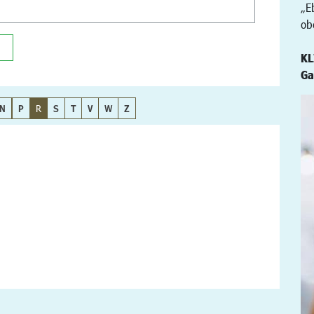
„E
ob
KL
Ga
N
P
R
S
T
V
W
Z