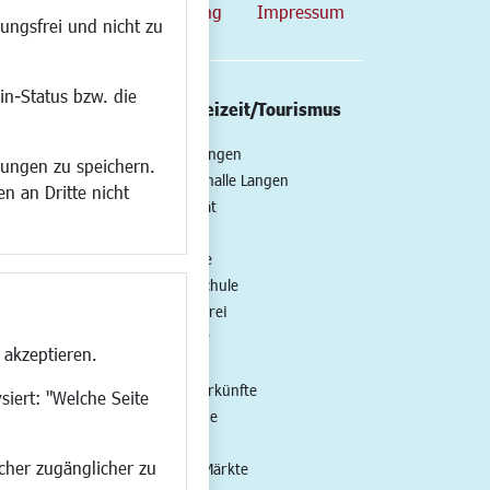
map
Datenschutzerklärung
Impressum
ungsfrei und nicht zu
in-Status bzw. die
/Mobilität
Kultur/Freizeit/Tourismus
ng
Veranstaltungen
lungen zu speichern.
all
Neue Stadthalle Langen
n an Dritte nicht
t
Stadtporträt
Bäder
en
Musikschule
Volkshochschule
Stadtbücherei
Stadtarchiv
 akzeptieren.
Museen
Hotels/Unterkünfte
siert: "Welche Seite
Gastronomie
Kunstszene
ucher zugänglicher zu
Feste und Märkte