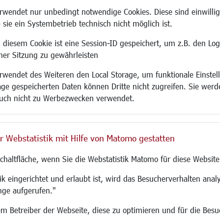
Site
wendet nur unbedingt notwendige Cookies. Diese sind einwillig
 sie ein Systembetrieb technisch nicht möglich ist.
 diesem Cookie ist eine Session-ID gespeichert, um z.B. den Log
adtentwicklung
Familie/Soziales
Bauen/Umwelt
iner Sitzung zu gewährleisten
Kinderbetreuung
Bebauungsplanu
wendet des Weiteren den Local Storage, um funktionale Einstel
rum
Kinder und Jugend
Umwelt/Klima/Abf
age gespeicherten Daten können Dritte nicht zugreifen. Sie werde
g
Institutionen für Familien
Verkehr/Mobilitä
uch nicht zu Werbezwecken verwendet.
und Immobilien
Frauen
Glasfaserausbau
ronomie
Senioren/Haltestelle
Aktuelle Baustell
 SO LANGEN.
Inklusion
Paddelteich
r Webstatistik mit Hilfe von Matomo gestatten
Schule
CINDY S
g
Migration und Zusammenleben
Schaltfläche, wenn Sie die Webstatistik Matomo für diese Website
Demokratie leben
Ukrainehilfe
k eingerichtet und erlaubt ist, wird das Besucherverhalten analy
Hilfe für Geflüchtete
nge aufgerufen."
Religion
 dem Betreiber der Webseite, diese zu optimieren und für die Bes