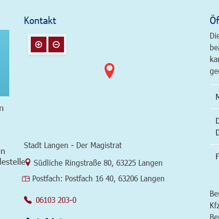
Kontakt
Öf
Di
be
ka
ge
n
Stadt Langen - Der Magistrat
in
F
estelle
Link zur Google-Maps Navigation
Südliche Ringstraße 80
,
63225 Langen
Postfach:
Postfach 16 40, 63206 Langen
Be
06103 203-0
Kf
Be