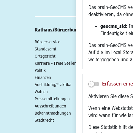
Das brain-GeoCMS ver
deaktivieren, da ohne
geocms_sid:
In
Rathaus/Bürgerbüro
Wirtschaft/St
Eindeutigkeit e
Bürgerservice
Standort
Das brain-GeoCMS ver
Standesamt
Wirtschaftszent
Auf die im Local Stor
Ortsgericht
Stadtentwicklun
weitergegeben und a
Karriere - Freie Stellen
Gewerbeflächen 
Politik
Handel und Gast
Finanzen
SO NAH. SO GUT.
Erfassen eine
Ausbildung/Praktika
Fairer Handel
Wahlen
Existenzgründun
Aktivieren Sie diese 
Pressemitteilungen
Netzwerke
Ausschreibungen
Glasfaserausbau
Wenn eine Webstatisti
Bekanntmachungen
Newsletter
wird wann für wie la
Stadtrecht
Diese Statistik hilft