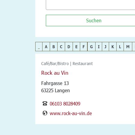
Suchen
_
A
B
C
D
E
F
G
I
J
K
L
M
Café/Bar/Bistro | Restaurant
Rock au Vin
Fahrgasse 13
63225 Langen
06103 8028409
www.rock-au-vin.de