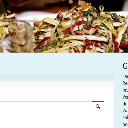
G
La
Re
in
Ve
de
Suchen
Wä
za
he