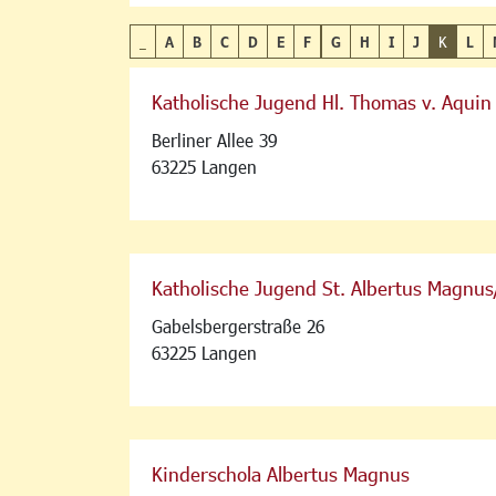
_
A
B
C
D
E
F
G
H
I
J
K
L
Katholische Jugend Hl. Thomas v. Aquin
Berliner Allee 39
63225 Langen
Katholische Jugend St. Albertus Magnus
Gabelsbergerstraße 26
63225 Langen
Kinderschola Albertus Magnus