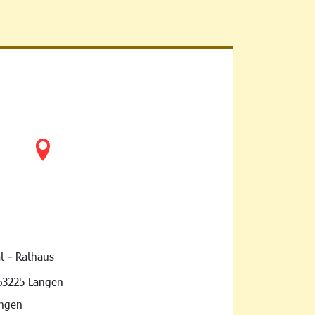
t - Rathaus
vigation
63225 Langen
angen