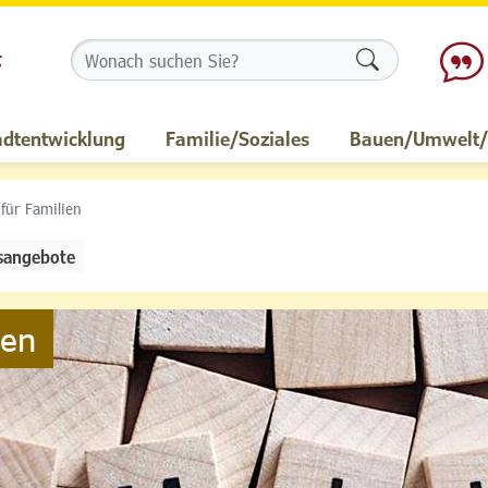
Formularschalt
adtentwicklung
Familie/Soziales
Bauen/Umwelt/M
 für Familien
sangebote
ien