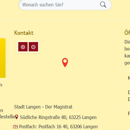
Formularsch
Kontakt
Öf
Di
be
ka
ge
n
Stadt Langen - Der Magistrat
in
F
estelle
Link zur Google-Maps Navigation
Südliche Ringstraße 80
,
63225 Langen
Postfach:
Postfach 16 40, 63206 Langen