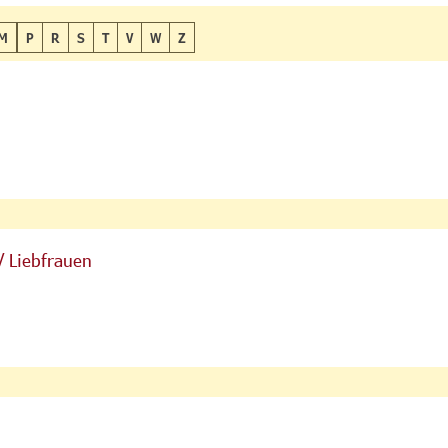
M
P
R
S
T
V
W
Z
/ Liebfrauen