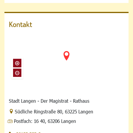
Kontakt
Stadt Langen - Der Magistrat - Rathaus
Link zur Google-Maps Navigation
Südliche Ringstraße 80
,
63225 Langen
Postfach:
16 40, 63206 Langen