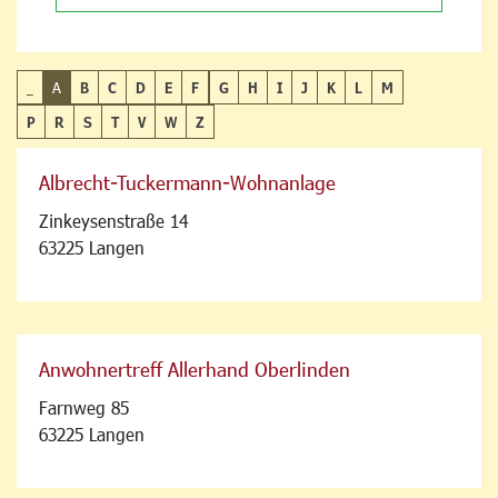
_
A
B
C
D
E
F
G
H
I
J
K
L
M
P
R
S
T
V
W
Z
Albrecht-Tuckermann-Wohnanlage
Zinkeysenstraße 14
63225 Langen
Anwohnertreff Allerhand Oberlinden
Farnweg 85
63225 Langen