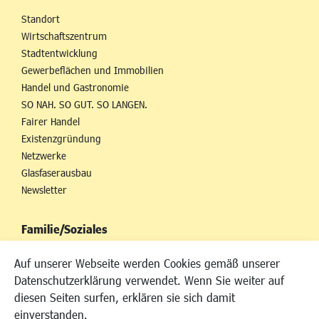
Standort
Wirtschaftszentrum
Stadtentwicklung
Gewerbeflächen und Immobilien
Handel und Gastronomie
SO NAH. SO GUT. SO LANGEN.
Fairer Handel
Existenzgründung
Netzwerke
Glasfaserausbau
Newsletter
Familie/Soziales
Kinderbetreuung
Auf unserer Webseite werden Cookies gemäß unserer
Kinder und Jugend
Datenschutzerklärung verwendet. Wenn Sie weiter auf
Institutionen für Familien
diesen Seiten surfen, erklären sie sich damit
Frauen
einverstanden.