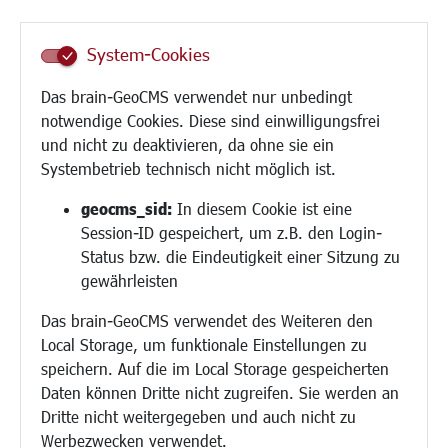
Senioren/Haltestelle
Inklusion
System-Cookies
Schule
Migration und Zusammenleben
Das brain-GeoCMS verwendet nur unbedingt
Demokratie leben
notwendige Cookies. Diese sind einwilligungsfrei
Ukrainehilfe
und nicht zu deaktivieren, da ohne sie ein
Hilfe für Geflüchtete
Systembetrieb technisch nicht möglich ist.
Religion
geocms_sid:
In diesem Cookie ist eine
Session-ID gespeichert, um z.B. den Login-
Bauen/Umwelt/Mobilität
Status bzw. die Eindeutigkeit einer Sitzung zu
Bebauungsplanung
gewährleisten
Umwelt/Klima/Abfall
Das brain-GeoCMS verwendet des Weiteren den
Verkehr/Mobilität
Local Storage, um funktionale Einstellungen zu
Glasfaserausbau
speichern. Auf die im Local Storage gespeicherten
Aktuelle Baustellen
Daten können Dritte nicht zugreifen. Sie werden an
Paddelteich
Dritte nicht weitergegeben und auch nicht zu
CINDY S
Werbezwecken verwendet.