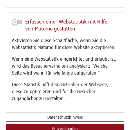
Kultur/Freizeit/Tourismus
Veranstaltungen
Erfassen einer Webstatistik mit Hilfe
Neue Stadthalle Langen
von Matomo gestatten
Stadtporträt
Aktivieren Sie diese Schaltfläche, wenn Sie die
Bäder
Webstatistik Matomo für diese Website akzeptieren.
Musikschule
Volkshochschule
Wenn eine Webstatistik eingerichtet und erlaubt ist,
Stadtbücherei
wird das Besucherverhalten analysiert: "Welche
Stadtarchiv
Seite wird wann für wie lange aufgerufen."
Museen
Hotels/Unterkünfte
Diese Statistik hilft dem Betreiber der Webseite,
Gastronomie
diese zu optimieren und für die Besucher
Kunstszene
zugänglicher zu gestalten.
Feste und Märkte
Sport
Vereine und Institutionen
Datenschutzhinweis
Einverstanden