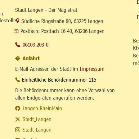
Stadt Langen - Der Magistrat
in
F
estelle
Link zur Google-Maps Navigation
Südliche Ringstraße 80
,
63225 Langen
Postfach:
Postfach 16 40, 63206 Langen
Be
06103 203-0
Kf
Be
Anfahrt
mö
E-Mail-Adressen der Stadt im
Impressum
Einheitliche Behördennummer 115
Die Behördennummer kann ohne Vorwahl von
allen Endgeräten angerufen werden.
Langen.RheinMain
Stadt_Langen
Stadt_Langen