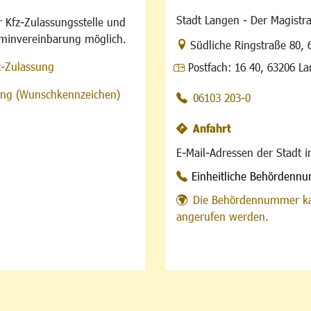
Stadt Langen - Der Magistra
 Kfz-Zulassungsstelle und
rminvereinbarung möglich.
Link zur Google-Maps Na
Südliche Ringstraße 80
,
z-Zulassung
Postfach:
16 40, 63206 L
sung (Wunschkennzeichen)
06103 203-0
Anfahrt
E-Mail-Adressen der Stadt 
Einheitliche Behördenn
Die Behördennummer ka
angerufen werden.