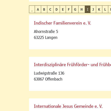
_
A
B
C
D
E
F
G
H
I
J
K
L
Indischer Familienverein e. V.
Ahornstraße 5
63225 Langen
Interdisziplinäre Frühförder- und Frühb
Ludwigstraße 136
63067 Offenbach
Internationale Jesus Gemeinde e. V.