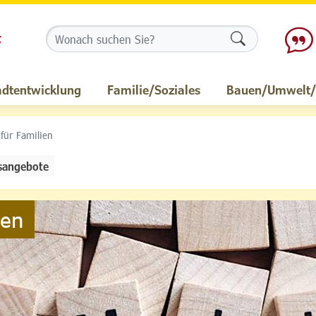
Formularschalt
adtentwicklung
Familie/Soziales
Bauen/Umwelt/M
 für Familien
sangebote
ien