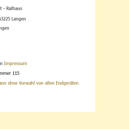
t - Rathaus
vigation
63225 Langen
angen
im
Impressum
ummer 115
nn ohne Vorwahl von allen Endgeräten