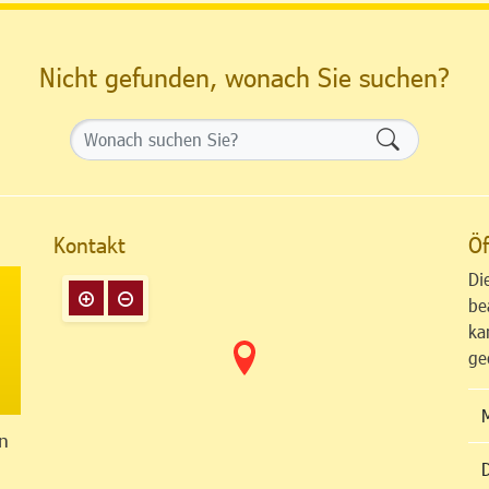
Nicht gefunden, wonach Sie suchen?
Formularsch
Kontakt
Öf
Di
be
ka
ge
n