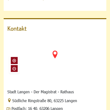
Kontakt
Stadt Langen - Der Magistrat - Rathaus
Link zur Google-Maps Navigation
Südliche Ringstraße 80
,
63225 Langen
Postfach:
16 40, 63206 Langen