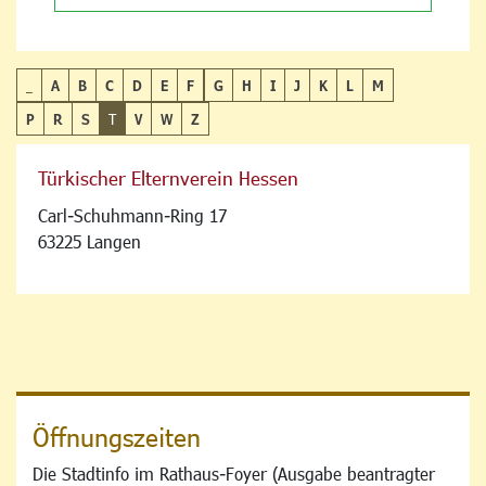
_
A
B
C
D
E
F
G
H
I
J
K
L
M
P
R
S
T
V
W
Z
Türkischer Elternverein Hessen
Carl-Schuhmann-Ring 17
63225 Langen
Öffnungszeiten
Die Stadtinfo im Rathaus-Foyer (Ausgabe beantragter