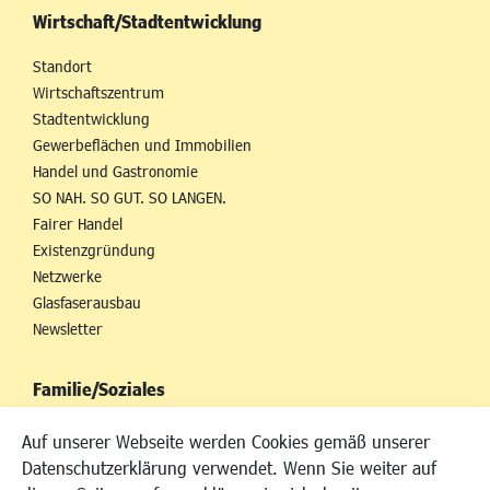
Wirtschaft/Stadtentwicklung
Standort
Wirtschaftszentrum
Stadtentwicklung
Gewerbeflächen und Immobilien
Handel und Gastronomie
SO NAH. SO GUT. SO LANGEN.
Fairer Handel
Existenzgründung
Netzwerke
Glasfaserausbau
Newsletter
Familie/Soziales
Kinderbetreuung
Auf unserer Webseite werden Cookies gemäß unserer
Kinder und Jugend
Datenschutzerklärung verwendet. Wenn Sie weiter auf
Institutionen für Familien