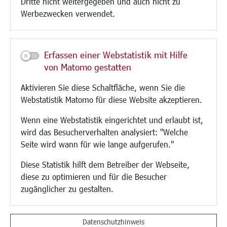
Dritte nicht weitergegeben und auch nicht zu
CINDY S
Werbezwecken verwendet.
Kultur/Freizeit/Tourismus
Veranstaltungen
Erfassen einer Webstatistik mit Hilfe
Neue Stadthalle Langen
von Matomo gestatten
Stadtporträt
Aktivieren Sie diese Schaltfläche, wenn Sie die
Bäder
Webstatistik Matomo für diese Website akzeptieren.
Musikschule
Volkshochschule
Wenn eine Webstatistik eingerichtet und erlaubt ist,
Stadtbücherei
wird das Besucherverhalten analysiert: "Welche
Stadtarchiv
Seite wird wann für wie lange aufgerufen."
Museen
Hotels/Unterkünfte
Diese Statistik hilft dem Betreiber der Webseite,
Gastronomie
diese zu optimieren und für die Besucher
Kunstszene
zugänglicher zu gestalten.
Feste und Märkte
Sport
Vereine und Institutionen
Datenschutzhinweis