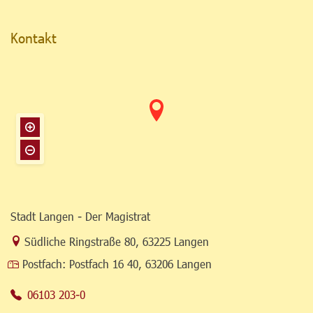
Kontakt
Stadt Langen - Der Magistrat
Link zur Google-Maps Navigation
Südliche Ringstraße 80
,
63225 Langen
Postfach:
Postfach 16 40, 63206 Langen
06103 203-0