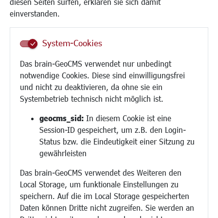
diesen Seiten surfen, erklären sie sich damit
Frauen
einverstanden.
Senioren/Haltestelle
Inklusion
System-Cookies
Schule
Migration und Zusammenleben
Das brain-GeoCMS verwendet nur unbedingt
Demokratie leben
notwendige Cookies. Diese sind einwilligungsfrei
Ukrainehilfe
und nicht zu deaktivieren, da ohne sie ein
Hilfe für Geflüchtete
Systembetrieb technisch nicht möglich ist.
Religion
geocms_sid:
In diesem Cookie ist eine
Session-ID gespeichert, um z.B. den Login-
Bauen/Umwelt/Mobilität
Status bzw. die Eindeutigkeit einer Sitzung zu
Bebauungsplanung
gewährleisten
Umwelt/Klima/Abfall
Das brain-GeoCMS verwendet des Weiteren den
Verkehr/Mobilität
Local Storage, um funktionale Einstellungen zu
Glasfaserausbau
speichern. Auf die im Local Storage gespeicherten
Aktuelle Baustellen
Daten können Dritte nicht zugreifen. Sie werden an
Paddelteich