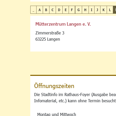
_
A
B
C
D
E
F
G
H
I
J
K
L
Mütterzentrum Langen e. V.
Zimmerstraße 3
63225 Langen
Öffnungszeiten
Die Stadtinfo im Rathaus-Foyer (Ausgabe bea
Infomaterial, etc.) kann ohne Termin besucht
Montag und Mittwoch