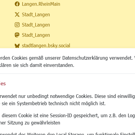
Langen.RheinMain
Stadt_Langen
Stadt_Langen
Stadt_Langen
stadtlangen.bsky.social
RSS-Feed
erden Cookies gemäß unserer Datenschutzerklärung verwendet. 
klären sie sich damit einverstanden.
ies
Site
wendet nur unbedingt notwendige Cookies. Diese sind einwillig
 sie ein Systembetrieb technisch nicht möglich ist.
 diesem Cookie ist eine Session-ID gespeichert, um z.B. den Log
adtentwicklung
Familie/Soziales
Bauen/Umwelt
iner Sitzung zu gewährleisten
Kinderbetreuung
Bebauungsplanu
wendet des Weiteren den Local Storage, um funktionale Einstel