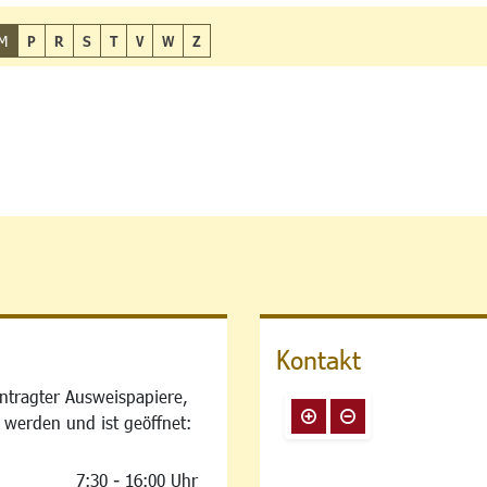
M
P
R
S
T
V
W
Z
Kontakt
ntragter Ausweispapiere,
 werden und ist geöffnet:
7:30 - 16:00 Uhr