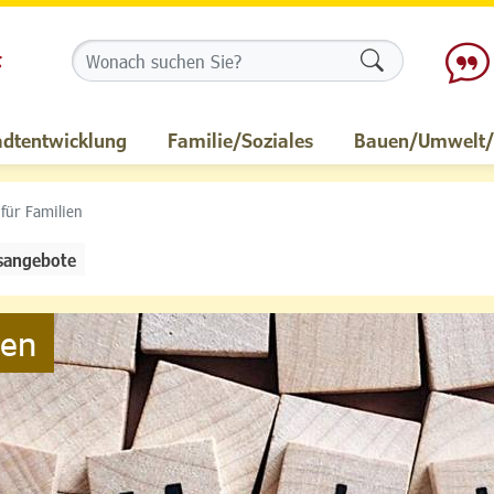
Formularschalt
adtentwicklung
Familie/Soziales
Bauen/Umwelt/M
 für Familien
sangebote
ien