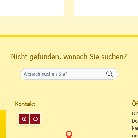
Nicht gefunden, wonach Sie suchen?
Formularsch
Kontakt
Öf
Di
be
ka
ge