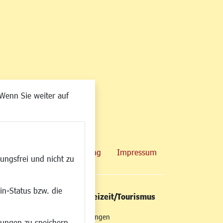
Wenn Sie weiter auf
map
Datenschutzerklärung
Impressum
ungsfrei und nicht zu
in-Status bzw. die
/Mobilität
Kultur/Freizeit/Tourismus
ng
Veranstaltungen
lungen zu speichern.