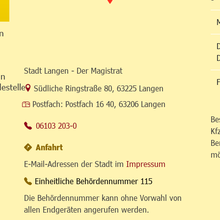
n
Stadt Langen - Der Magistrat
in
F
estelle
Link zur Google-Maps Navigation
Südliche Ringstraße 80
,
63225 Langen
Postfach:
Postfach 16 40, 63206 Langen
Be
06103 203-0
Kf
Be
Anfahrt
mö
E-Mail-Adressen der Stadt im
Impressum
Einheitliche Behördennummer 115
Die Behördennummer kann ohne Vorwahl von
allen Endgeräten angerufen werden.