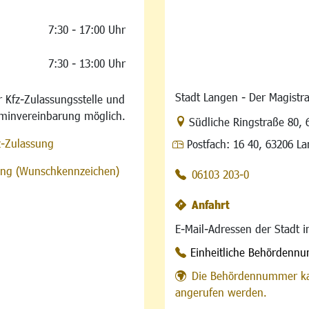
7:30 - 17:00 Uhr
7:30 - 13:00 Uhr
Stadt Langen - Der Magistra
 Kfz-Zulassungsstelle und
rminvereinbarung möglich.
Link zur Google-Maps Na
Südliche Ringstraße 80
,
z-Zulassung
Postfach:
16 40, 63206 L
sung (Wunschkennzeichen)
06103 203-0
Anfahrt
E-Mail-Adressen der Stadt 
Einheitliche Behördenn
Die Behördennummer ka
angerufen werden.