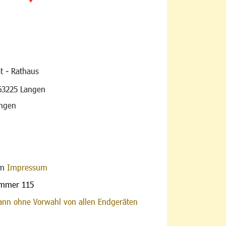
t - Rathaus
vigation
63225 Langen
angen
im
Impressum
ummer 115
nn ohne Vorwahl von allen Endgeräten