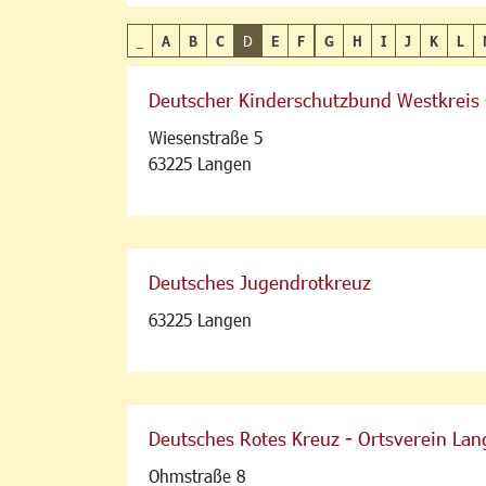
_
A
B
C
D
E
F
G
H
I
J
K
L
Deutscher Kinderschutzbund Westkreis 
Wiesenstraße 5
63225 Langen
Deutsches Jugendrotkreuz
63225 Langen
Deutsches Rotes Kreuz - Ortsverein La
Ohmstraße 8