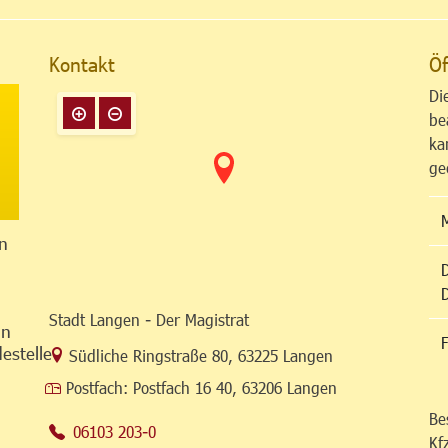
Kontakt
Öf
Di
be
ka
ge
n
Stadt Langen - Der Magistrat
in
F
estelle
Link zur Google-Maps Navigation
Südliche Ringstraße 80
,
63225 Langen
Postfach:
Postfach 16 40, 63206 Langen
Be
06103 203-0
Kf