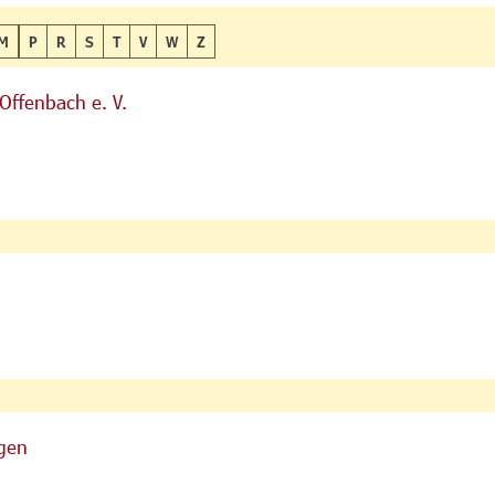
M
P
R
S
T
V
W
Z
Offenbach e. V.
ngen