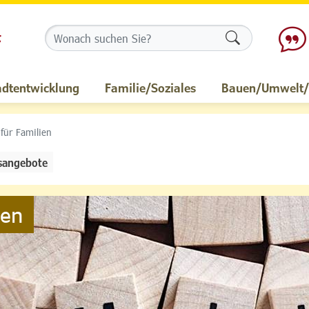
Formularschalt
adtentwicklung
Familie/Soziales
Bauen/Umwelt/M
 für Familien
sangebote
ien