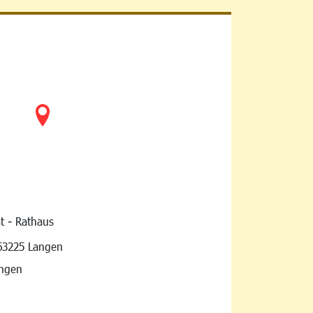
t - Rathaus
vigation
63225 Langen
angen