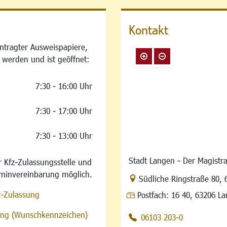
Kontakt
ntragter Ausweispapiere,
 werden und ist geöffnet:
7:30 - 16:00 Uhr
7:30 - 17:00 Uhr
7:30 - 13:00 Uhr
Stadt Langen - Der Magistra
 Kfz-Zulassungsstelle und
rminvereinbarung möglich.
Link zur Google-Maps Na
Südliche Ringstraße 80
,
z-Zulassung
Postfach:
16 40, 63206 L
sung (Wunschkennzeichen)
06103 203-0