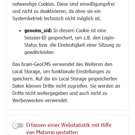
notwendige Cookies. Diese sind einwilligungsfrei
Ukrainehilfe
und nicht zu deaktivieren, da ohne sie ein
Hilfe für Geflüchtete
Systembetrieb technisch nicht möglich ist.
Religion
geocms_sid:
In diesem Cookie ist eine
Session-ID gespeichert, um z.B. den Login-
Bauen/Umwelt/Mobilität
Status bzw. die Eindeutigkeit einer Sitzung zu
Bebauungsplanung
gewährleisten
Umwelt/Klima/Abfall
Das brain-GeoCMS verwendet des Weiteren den
Verkehr/Mobilität
Local Storage, um funktionale Einstellungen zu
Glasfaserausbau
speichern. Auf die im Local Storage gespeicherten
Aktuelle Baustellen
Daten können Dritte nicht zugreifen. Sie werden an
Paddelteich
Dritte nicht weitergegeben und auch nicht zu
CINDY S
Werbezwecken verwendet.
Kultur/Freizeit/Tourismus
Veranstaltungen
Erfassen einer Webstatistik mit Hilfe
Neue Stadthalle Langen
von Matomo gestatten