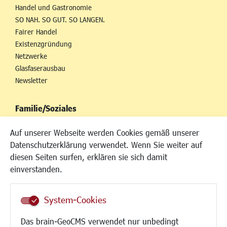
Handel und Gastronomie
SO NAH. SO GUT. SO LANGEN.
Fairer Handel
Existenzgründung
Netzwerke
Glasfaserausbau
Newsletter
Familie/Soziales
Kinderbetreuung
Auf unserer Webseite werden Cookies gemäß unserer
Kinder und Jugend
Datenschutzerklärung verwendet. Wenn Sie weiter auf
Institutionen für Familien
diesen Seiten surfen, erklären sie sich damit
Frauen
einverstanden.
Senioren/Haltestelle
Inklusion
System-Cookies
Schule
Migration und Zusammenleben
Das brain-GeoCMS verwendet nur unbedingt
Demokratie leben