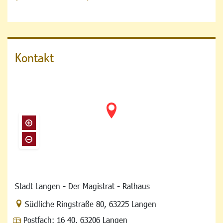
Kontakt
Stadt Langen - Der Magistrat - Rathaus
Link zur Google-Maps Navigation
Südliche Ringstraße 80
,
63225 Langen
Postfach:
16 40, 63206 Langen