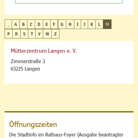
_
A
B
C
D
E
F
G
H
I
J
K
L
M
P
R
S
T
V
W
Z
Mütterzentrum Langen e. V.
Zimmerstraße 3
63225 Langen
Öffnungszeiten
Die Stadtinfo im Rathaus-Foyer (Ausgabe beantragter