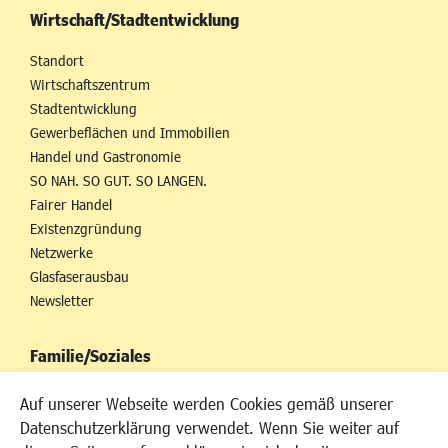
Wirtschaft/Stadtentwicklung
Standort
Wirtschaftszentrum
Stadtentwicklung
Gewerbeflächen und Immobilien
Handel und Gastronomie
SO NAH. SO GUT. SO LANGEN.
Fairer Handel
Existenzgründung
Netzwerke
Glasfaserausbau
Newsletter
Familie/Soziales
Kinderbetreuung
Auf unserer Webseite werden Cookies gemäß unserer
Kinder und Jugend
Datenschutzerklärung verwendet. Wenn Sie weiter auf
Institutionen für Familien