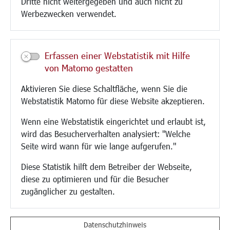
Dritte nicht weitergegeben und auch nicht zu
CINDY S
Werbezwecken verwendet.
Kultur/Freizeit/Tourismus
Veranstaltungen
Erfassen einer Webstatistik mit Hilfe
Neue Stadthalle Langen
von Matomo gestatten
Stadtporträt
Aktivieren Sie diese Schaltfläche, wenn Sie die
Bäder
Webstatistik Matomo für diese Website akzeptieren.
Musikschule
Volkshochschule
Wenn eine Webstatistik eingerichtet und erlaubt ist,
Stadtbücherei
wird das Besucherverhalten analysiert: "Welche
Stadtarchiv
Seite wird wann für wie lange aufgerufen."
Museen
Hotels/Unterkünfte
Diese Statistik hilft dem Betreiber der Webseite,
Gastronomie
diese zu optimieren und für die Besucher
Kunstszene
zugänglicher zu gestalten.
Feste und Märkte
Sport
Vereine und Institutionen
Datenschutzhinweis