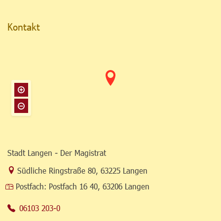
Kontakt
Stadt Langen - Der Magistrat
Link zur Google-Maps Navigation
Südliche Ringstraße 80
,
63225 Langen
Postfach:
Postfach 16 40, 63206 Langen
06103 203-0