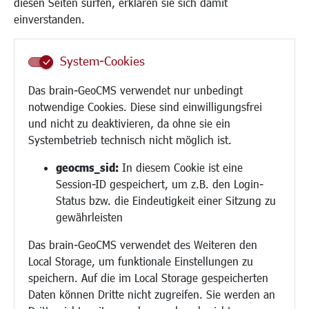
diesen Seiten surfen, erklären sie sich damit
Frauen
einverstanden.
Senioren/Haltestelle
Inklusion
System-Cookies
Schule
Migration und Zusammenleben
Das brain-GeoCMS verwendet nur unbedingt
Demokratie leben
notwendige Cookies. Diese sind einwilligungsfrei
Ukrainehilfe
und nicht zu deaktivieren, da ohne sie ein
Hilfe für Geflüchtete
Systembetrieb technisch nicht möglich ist.
Religion
geocms_sid:
In diesem Cookie ist eine
Session-ID gespeichert, um z.B. den Login-
Bauen/Umwelt/Mobilität
Status bzw. die Eindeutigkeit einer Sitzung zu
Bebauungsplanung
gewährleisten
Umwelt/Klima/Abfall
Das brain-GeoCMS verwendet des Weiteren den
Verkehr/Mobilität
Local Storage, um funktionale Einstellungen zu
Glasfaserausbau
speichern. Auf die im Local Storage gespeicherten
Aktuelle Baustellen
Daten können Dritte nicht zugreifen. Sie werden an
Paddelteich