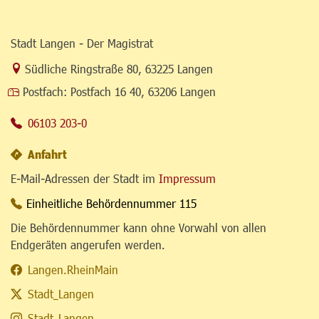
Stadt Langen - Der Magistrat
Link zur Google-Maps Navigation
Südliche Ringstraße 80
,
63225 Langen
Postfach:
Postfach 16 40, 63206 Langen
06103 203-0
Anfahrt
E-Mail-Adressen der Stadt im
Impressum
Einheitliche Behördennummer 115
Die Behördennummer kann ohne Vorwahl von allen
Endgeräten angerufen werden.
Langen.RheinMain
Stadt_Langen
Stadt_Langen