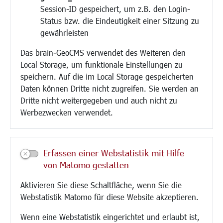
Session-ID gespeichert, um z.B. den Login-
Bauen/Umwelt/Mobilität
Status bzw. die Eindeutigkeit einer Sitzung zu
Bebauungsplanung
gewährleisten
Umwelt/Klima/Abfall
Das brain-GeoCMS verwendet des Weiteren den
Verkehr/Mobilität
Local Storage, um funktionale Einstellungen zu
Glasfaserausbau
speichern. Auf die im Local Storage gespeicherten
Aktuelle Baustellen
Daten können Dritte nicht zugreifen. Sie werden an
Paddelteich
Dritte nicht weitergegeben und auch nicht zu
CINDY S
Werbezwecken verwendet.
Kultur/Freizeit/Tourismus
Veranstaltungen
Erfassen einer Webstatistik mit Hilfe
Neue Stadthalle Langen
von Matomo gestatten
Stadtporträt
Aktivieren Sie diese Schaltfläche, wenn Sie die
Bäder
Webstatistik Matomo für diese Website akzeptieren.
Musikschule
Volkshochschule
Wenn eine Webstatistik eingerichtet und erlaubt ist,
Stadtbücherei