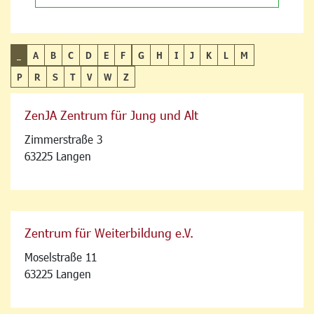
_
A
B
C
D
E
F
G
H
I
J
K
L
M
P
R
S
T
V
W
Z
ZenJA Zentrum für Jung und Alt
Zimmerstraße 3
63225 Langen
Zentrum für Weiterbildung e.V.
Moselstraße 11
63225 Langen