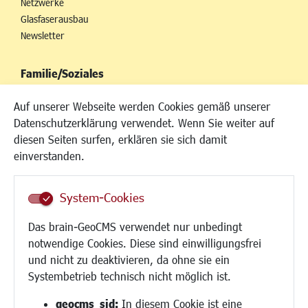
Netzwerke
Glasfaserausbau
Newsletter
Familie/Soziales
Kinderbetreuung
Auf unserer Webseite werden Cookies gemäß unserer
Kinder und Jugend
Datenschutzerklärung verwendet. Wenn Sie weiter auf
Institutionen für Familien
diesen Seiten surfen, erklären sie sich damit
Frauen
einverstanden.
Senioren/Haltestelle
Inklusion
System-Cookies
Schule
Migration und Zusammenleben
Das brain-GeoCMS verwendet nur unbedingt
Demokratie leben
notwendige Cookies. Diese sind einwilligungsfrei
Ukrainehilfe
und nicht zu deaktivieren, da ohne sie ein
Hilfe für Geflüchtete
Systembetrieb technisch nicht möglich ist.
Religion
geocms_sid:
In diesem Cookie ist eine