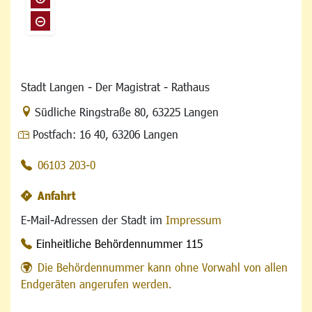
Stadt Langen - Der Magistrat - Rathaus
Link zur Google-Maps Navigation
Südliche Ringstraße 80
,
63225 Langen
Postfach:
16 40, 63206 Langen
06103 203-0
Anfahrt
E-Mail-Adressen der Stadt im
Impressum
Einheitliche Behördennummer 115
Die Behördennummer kann ohne Vorwahl von allen
Endgeräten angerufen werden.