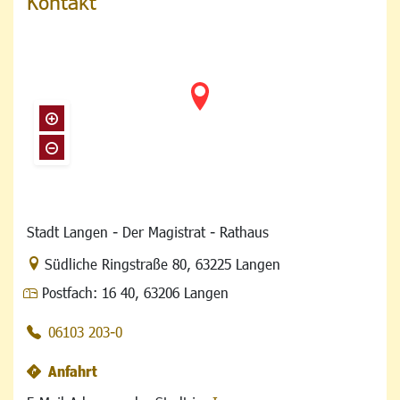
Kontakt
Stadt Langen - Der Magistrat - Rathaus
Link zur Google-Maps Navigation
Südliche Ringstraße 80
,
63225 Langen
Postfach:
16 40, 63206 Langen
06103 203-0
Anfahrt