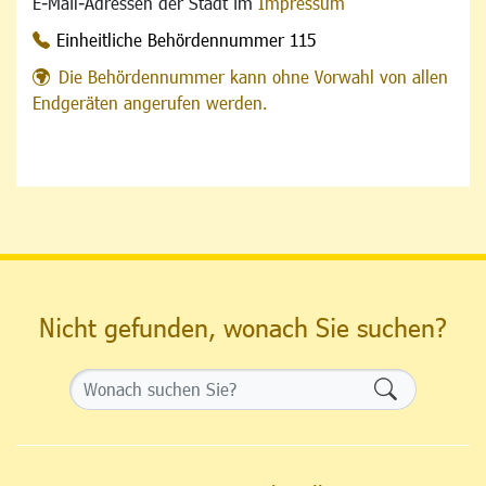
E-Mail-Adressen der Stadt im
Impressum
Einheitliche Behördennummer 115
Die Behördennummer kann ohne Vorwahl von allen
Endgeräten angerufen werden.
Nicht gefunden, wonach Sie suchen?
Formularsch