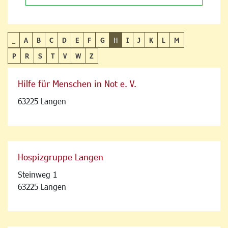
_
A
B
C
D
E
F
G
H
I
J
K
L
M
P
R
S
T
V
W
Z
Hilfe für Menschen in Not e. V.
63225 Langen
Hospizgruppe Langen
Steinweg 1
63225 Langen