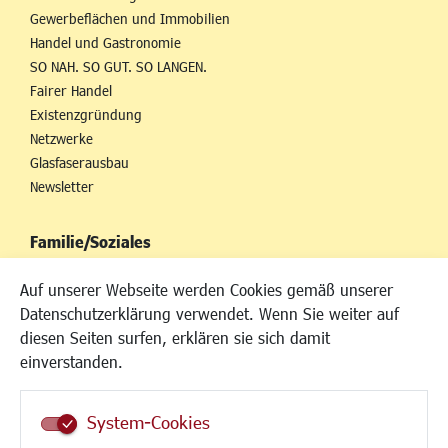
Gewerbeflächen und Immobilien
Handel und Gastronomie
SO NAH. SO GUT. SO LANGEN.
Fairer Handel
Existenzgründung
Netzwerke
Glasfaserausbau
Newsletter
Familie/Soziales
Kinderbetreuung
Auf unserer Webseite werden Cookies gemäß unserer
Kinder und Jugend
Datenschutzerklärung verwendet. Wenn Sie weiter auf
Institutionen für Familien
diesen Seiten surfen, erklären sie sich damit
Frauen
einverstanden.
Senioren/Haltestelle
Inklusion
System-Cookies
Schule