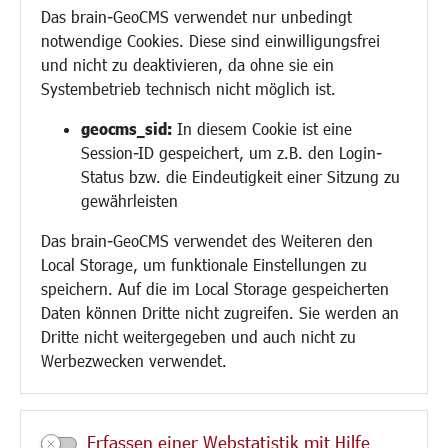
Migration und Zusammenleben
Das brain-GeoCMS verwendet nur unbedingt
Demokratie leben
notwendige Cookies. Diese sind einwilligungsfrei
Ukrainehilfe
und nicht zu deaktivieren, da ohne sie ein
Hilfe für Geflüchtete
Systembetrieb technisch nicht möglich ist.
Religion
geocms_sid:
In diesem Cookie ist eine
Session-ID gespeichert, um z.B. den Login-
Bauen/Umwelt/Mobilität
Status bzw. die Eindeutigkeit einer Sitzung zu
Bebauungsplanung
gewährleisten
Umwelt/Klima/Abfall
Das brain-GeoCMS verwendet des Weiteren den
Verkehr/Mobilität
Local Storage, um funktionale Einstellungen zu
Glasfaserausbau
speichern. Auf die im Local Storage gespeicherten
Aktuelle Baustellen
Daten können Dritte nicht zugreifen. Sie werden an
Paddelteich
Dritte nicht weitergegeben und auch nicht zu
CINDY S
Werbezwecken verwendet.
Kultur/Freizeit/Tourismus
Veranstaltungen
Erfassen einer Webstatistik mit Hilfe