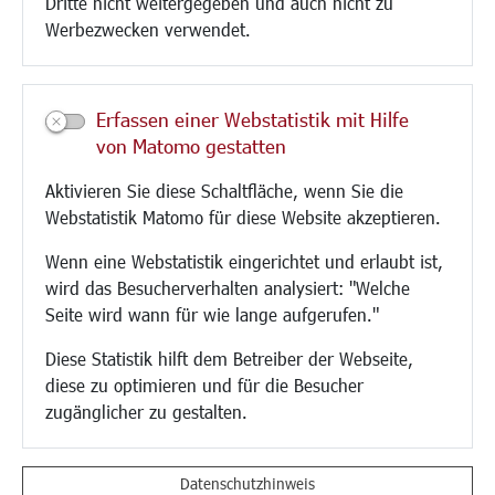
Dritte nicht weitergegeben und auch nicht zu
CINDY S
Werbezwecken verwendet.
Kultur/Freizeit/Tourismus
Veranstaltungen
Erfassen einer Webstatistik mit Hilfe
Neue Stadthalle Langen
von Matomo gestatten
Stadtporträt
Aktivieren Sie diese Schaltfläche, wenn Sie die
Bäder
Webstatistik Matomo für diese Website akzeptieren.
Musikschule
Volkshochschule
Wenn eine Webstatistik eingerichtet und erlaubt ist,
Stadtbücherei
wird das Besucherverhalten analysiert: "Welche
Stadtarchiv
Seite wird wann für wie lange aufgerufen."
Museen
Hotels/Unterkünfte
Diese Statistik hilft dem Betreiber der Webseite,
Gastronomie
diese zu optimieren und für die Besucher
Kunstszene
zugänglicher zu gestalten.
Feste und Märkte
Sport
Vereine und Institutionen
Datenschutzhinweis