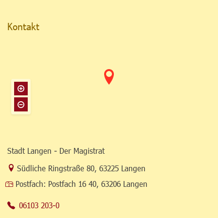
Kontakt
Stadt Langen - Der Magistrat
Link zur Google-Maps Navigation
Südliche Ringstraße 80
,
63225 Langen
Postfach:
Postfach 16 40, 63206 Langen
06103 203-0