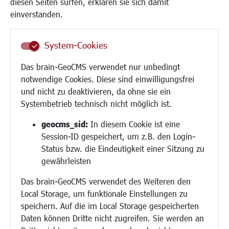
diesen Seiten surfen, erklären sie sich damit
Frauen
einverstanden.
Senioren/Haltestelle
Inklusion
System-Cookies
Schule
Migration und Zusammenleben
Das brain-GeoCMS verwendet nur unbedingt
Demokratie leben
notwendige Cookies. Diese sind einwilligungsfrei
Ukrainehilfe
und nicht zu deaktivieren, da ohne sie ein
Hilfe für Geflüchtete
Systembetrieb technisch nicht möglich ist.
Religion
geocms_sid:
In diesem Cookie ist eine
Session-ID gespeichert, um z.B. den Login-
Bauen/Umwelt/Mobilität
Status bzw. die Eindeutigkeit einer Sitzung zu
Bebauungsplanung
gewährleisten
Umwelt/Klima/Abfall
Das brain-GeoCMS verwendet des Weiteren den
Verkehr/Mobilität
Local Storage, um funktionale Einstellungen zu
Glasfaserausbau
speichern. Auf die im Local Storage gespeicherten
Aktuelle Baustellen
Daten können Dritte nicht zugreifen. Sie werden an
Paddelteich