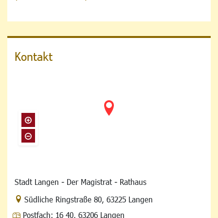
Kontakt
Stadt Langen - Der Magistrat - Rathaus
Link zur Google-Maps Navigation
Südliche Ringstraße 80
,
63225 Langen
Postfach:
16 40, 63206 Langen