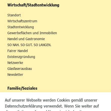
Wirtschaft/Stadtentwicklung
Standort
Wirtschaftszentrum
Stadtentwicklung
Gewerbeflächen und Immobilien
Handel und Gastronomie
SO NAH. SO GUT. SO LANGEN.
Fairer Handel
Existenzgründung
Netzwerke
Glasfaserausbau
Newsletter
Familie/Soziales
Kinderbetreuung
Auf unserer Webseite werden Cookies gemäß unserer
Kinder und Jugend
Datenschutzerklärung verwendet. Wenn Sie weiter auf
Institutionen für Familien