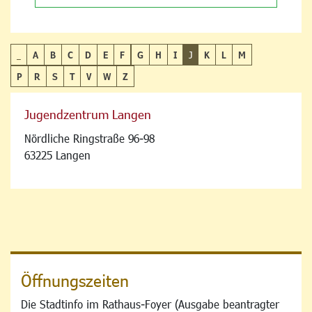
_
A
B
C
D
E
F
G
H
I
J
K
L
M
P
R
S
T
V
W
Z
Jugendzentrum Langen
Nördliche Ringstraße 96-98
63225 Langen
Öffnungszeiten
Die Stadtinfo im Rathaus-Foyer (Ausgabe beantragter