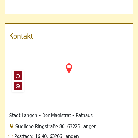
Kontakt
Stadt Langen - Der Magistrat - Rathaus
Link zur Google-Maps Navigation
Südliche Ringstraße 80
,
63225 Langen
Postfach:
16 40, 63206 Langen