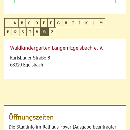
_
A
B
C
D
E
F
G
H
I
J
K
L
M
P
R
S
T
V
W
Z
Waldkindergarten Langen-Egelsbach e. V.
Karlsbader Straße 8
63329 Egelsbach
Öffnungszeiten
Die Stadtinfo im Rathaus-Foyer (Ausgabe beantragter