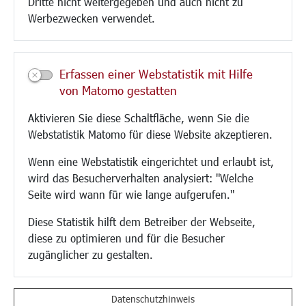
Dritte nicht weitergegeben und auch nicht zu
CINDY S
Werbezwecken verwendet.
Kultur/Freizeit/Tourismus
Veranstaltungen
Erfassen einer Webstatistik mit Hilfe
Neue Stadthalle Langen
von Matomo gestatten
Stadtporträt
Aktivieren Sie diese Schaltfläche, wenn Sie die
Bäder
Webstatistik Matomo für diese Website akzeptieren.
Musikschule
Volkshochschule
Wenn eine Webstatistik eingerichtet und erlaubt ist,
Stadtbücherei
wird das Besucherverhalten analysiert: "Welche
Stadtarchiv
Seite wird wann für wie lange aufgerufen."
Museen
Hotels/Unterkünfte
Diese Statistik hilft dem Betreiber der Webseite,
Gastronomie
diese zu optimieren und für die Besucher
Kunstszene
zugänglicher zu gestalten.
Feste und Märkte
Sport
Vereine und Institutionen
Datenschutzhinweis