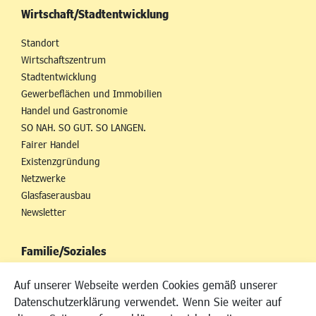
Wirtschaft/Stadtentwicklung
Standort
Wirtschaftszentrum
Stadtentwicklung
Gewerbeflächen und Immobilien
Handel und Gastronomie
SO NAH. SO GUT. SO LANGEN.
Fairer Handel
Existenzgründung
Netzwerke
Glasfaserausbau
Newsletter
Familie/Soziales
Kinderbetreuung
Auf unserer Webseite werden Cookies gemäß unserer
Kinder und Jugend
Datenschutzerklärung verwendet. Wenn Sie weiter auf
Institutionen für Familien