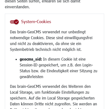
diesen Seiten surfen, erklären sie sich damit
Frauen
einverstanden.
Senioren/Haltestelle
Inklusion
System-Cookies
Schule
Migration und Zusammenleben
Das brain-GeoCMS verwendet nur unbedingt
Demokratie leben
notwendige Cookies. Diese sind einwilligungsfrei
Ukrainehilfe
und nicht zu deaktivieren, da ohne sie ein
Hilfe für Geflüchtete
Systembetrieb technisch nicht möglich ist.
Religion
geocms_sid:
In diesem Cookie ist eine
Session-ID gespeichert, um z.B. den Login-
Bauen/Umwelt/Mobilität
Status bzw. die Eindeutigkeit einer Sitzung zu
Bebauungsplanung
gewährleisten
Umwelt/Klima/Abfall
Das brain-GeoCMS verwendet des Weiteren den
Verkehr/Mobilität
Local Storage, um funktionale Einstellungen zu
Glasfaserausbau
speichern. Auf die im Local Storage gespeicherten
Aktuelle Baustellen
Daten können Dritte nicht zugreifen. Sie werden an
Paddelteich