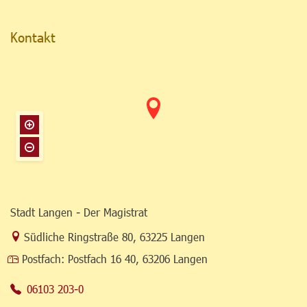
Kontakt
Stadt Langen - Der Magistrat
Link zur Google-Maps Navigation
Südliche Ringstraße 80
,
63225 Langen
Postfach:
Postfach 16 40, 63206 Langen
06103 203-0