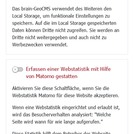
Umwelt/Klima/Abfall
Das brain-GeoCMS verwendet des Weiteren den
Verkehr/Mobilität
Local Storage, um funktionale Einstellungen zu
Glasfaserausbau
speichern. Auf die im Local Storage gespeicherten
Aktuelle Baustellen
Daten können Dritte nicht zugreifen. Sie werden an
Paddelteich
Dritte nicht weitergegeben und auch nicht zu
CINDY S
Werbezwecken verwendet.
Kultur/Freizeit/Tourismus
Veranstaltungen
Erfassen einer Webstatistik mit Hilfe
Neue Stadthalle Langen
von Matomo gestatten
Stadtporträt
Aktivieren Sie diese Schaltfläche, wenn Sie die
Bäder
Webstatistik Matomo für diese Website akzeptieren.
Musikschule
Volkshochschule
Wenn eine Webstatistik eingerichtet und erlaubt ist,
Stadtbücherei
wird das Besucherverhalten analysiert: "Welche
Stadtarchiv
Seite wird wann für wie lange aufgerufen."
Museen
Hotels/Unterkünfte
Diese Statistik hilft dem Betreiber der Webseite,