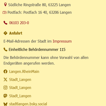
Link zur Google-Maps Navigation
Südliche Ringstraße 80
,
63225 Langen
Postfach:
Postfach 16 40, 63206 Langen
06103 203-0
Anfahrt
E-Mail-Adressen der Stadt im
Impressum
Einheitliche Behördennummer 115
Die Behördennummer kann ohne Vorwahl von allen
Endgeräten angerufen werden.
Langen.RheinMain
Stadt_Langen
Stadt_Langen
Stadt_Langen
stadtlangen.bsky.social