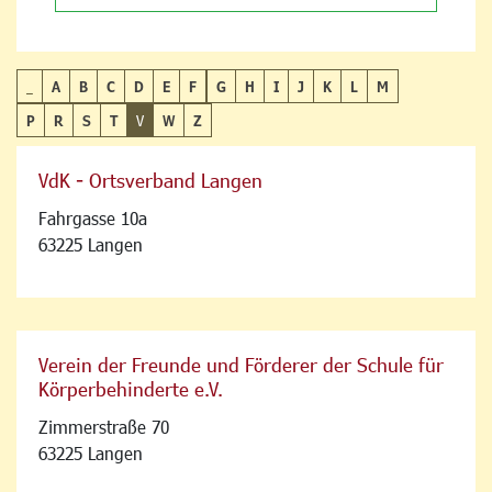
_
A
B
C
D
E
F
G
H
I
J
K
L
M
P
R
S
T
V
W
Z
VdK - Ortsverband Langen
Fahrgasse 10a
63225 Langen
Verein der Freunde und Förderer der Schule für
Körperbehinderte e.V.
Zimmerstraße 70
63225 Langen