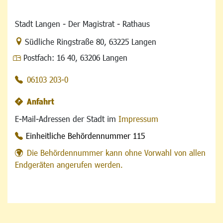
Stadt Langen - Der Magistrat - Rathaus
Link zur Google-Maps Navigation
Südliche Ringstraße 80
,
63225 Langen
Postfach:
16 40, 63206 Langen
06103 203-0
Anfahrt
E-Mail-Adressen der Stadt im
Impressum
Einheitliche Behördennummer 115
Die Behördennummer kann ohne Vorwahl von allen
Endgeräten angerufen werden.