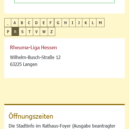
_
A
B
C
D
E
F
G
H
I
J
K
L
M
P
R
S
T
V
W
Z
Rheuma-Liga Hessen
Wilhelm-Busch-Straße 12
63225 Langen
Öffnungszeiten
Die Stadtinfo im Rathaus-Foyer (Ausgabe beantragter