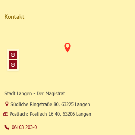
Kontakt
Stadt Langen - Der Magistrat
Link zur Google-Maps Navigation
Südliche Ringstraße 80
,
63225 Langen
Postfach:
Postfach 16 40, 63206 Langen
06103 203-0