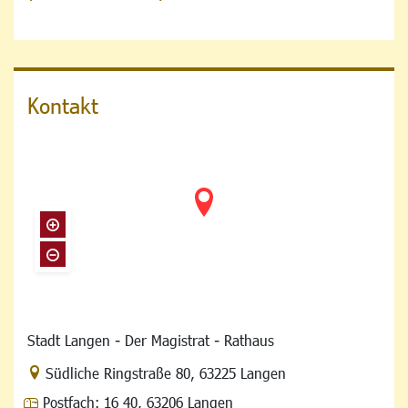
Kontakt
Stadt Langen - Der Magistrat - Rathaus
Link zur Google-Maps Navigation
Südliche Ringstraße 80
,
63225 Langen
Postfach:
16 40, 63206 Langen