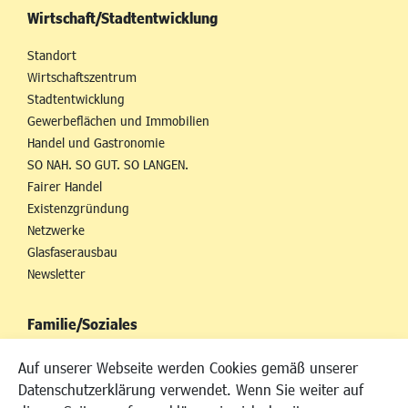
Wirtschaft/Stadtentwicklung
Standort
Wirtschaftszentrum
Stadtentwicklung
Gewerbeflächen und Immobilien
Handel und Gastronomie
SO NAH. SO GUT. SO LANGEN.
Fairer Handel
Existenzgründung
Netzwerke
Glasfaserausbau
Newsletter
Familie/Soziales
Kinderbetreuung
Auf unserer Webseite werden Cookies gemäß unserer
Kinder und Jugend
Datenschutzerklärung verwendet. Wenn Sie weiter auf
Institutionen für Familien