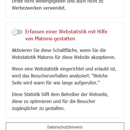
Dritte nicht weitergegeben und auch nicht zu
CINDY S
Werbezwecken verwendet.
Kultur/Freizeit/Tourismus
Veranstaltungen
Erfassen einer Webstatistik mit Hilfe
Neue Stadthalle Langen
von Matomo gestatten
Stadtporträt
Aktivieren Sie diese Schaltfläche, wenn Sie die
Bäder
Webstatistik Matomo für diese Website akzeptieren.
Musikschule
Volkshochschule
Wenn eine Webstatistik eingerichtet und erlaubt ist,
Stadtbücherei
wird das Besucherverhalten analysiert: "Welche
Stadtarchiv
Seite wird wann für wie lange aufgerufen."
Museen
Hotels/Unterkünfte
Diese Statistik hilft dem Betreiber der Webseite,
Gastronomie
diese zu optimieren und für die Besucher
Kunstszene
zugänglicher zu gestalten.
Feste und Märkte
Sport
Vereine und Institutionen
Datenschutzhinweis