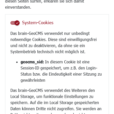
diesen Seiten surfen, erklären sie sich damit
Frauen
einverstanden.
Senioren/Haltestelle
Inklusion
System-Cookies
Schule
Migration und Zusammenleben
Das brain-GeoCMS verwendet nur unbedingt
Demokratie leben
notwendige Cookies. Diese sind einwilligungsfrei
Ukrainehilfe
und nicht zu deaktivieren, da ohne sie ein
Hilfe für Geflüchtete
Systembetrieb technisch nicht möglich ist.
Religion
geocms_sid:
In diesem Cookie ist eine
Session-ID gespeichert, um z.B. den Login-
Bauen/Umwelt/Mobilität
Status bzw. die Eindeutigkeit einer Sitzung zu
Bebauungsplanung
gewährleisten
Umwelt/Klima/Abfall
Das brain-GeoCMS verwendet des Weiteren den
Verkehr/Mobilität
Local Storage, um funktionale Einstellungen zu
Glasfaserausbau
speichern. Auf die im Local Storage gespeicherten
Aktuelle Baustellen
Daten können Dritte nicht zugreifen. Sie werden an
Paddelteich