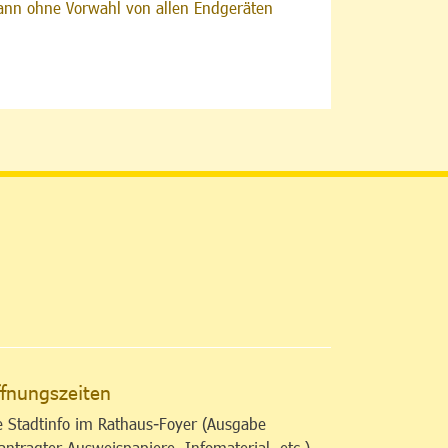
nn ohne Vorwahl von allen Endgeräten
altfläche
fnungszeiten
e Stadtinfo im Rathaus-Foyer (Ausgabe
antragter Ausweispapiere, Infomaterial, etc.)