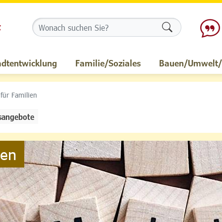
Formularschalt
adtentwicklung
Familie/Soziales
Bauen/Umwelt/M
 für Familien
sangebote
ien