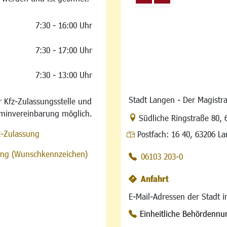
7:30 - 16:00 Uhr
7:30 - 17:00 Uhr
7:30 - 13:00 Uhr
Stadt Langen - Der Magistra
 Kfz-Zulassungsstelle und
rminvereinbarung möglich.
Link zur Google-Maps Na
Südliche Ringstraße 80
,
z-Zulassung
Postfach:
16 40, 63206 L
sung (Wunschkennzeichen)
06103 203-0
Anfahrt
E-Mail-Adressen der Stadt 
Einheitliche Behördenn