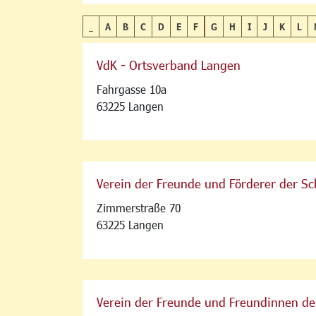
_
A
B
C
D
E
F
G
H
I
J
K
L
VdK - Ortsverband Langen
Fahrgasse 10a
63225 Langen
Verein der Freunde und Förderer der Sch
Zimmerstraße 70
63225 Langen
Verein der Freunde und Freundinnen der