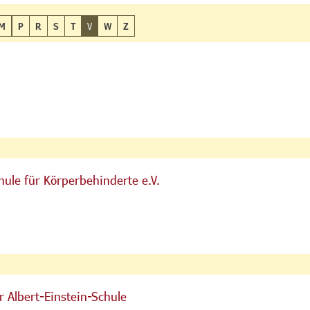
M
P
R
S
T
V
W
Z
ule für Körperbehinderte e.V.
 Albert-Einstein-Schule