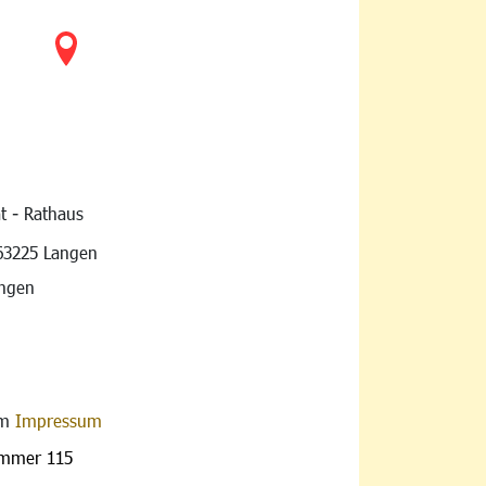
t - Rathaus
vigation
63225 Langen
angen
im
Impressum
ummer 115