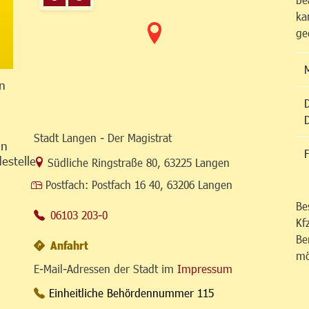
ka
ge
n
Stadt Langen - Der Magistrat
in
F
estelle
Link zur Google-Maps Navigation
Südliche Ringstraße 80
,
63225 Langen
Postfach:
Postfach 16 40, 63206 Langen
Be
06103 203-0
Kf
Be
Anfahrt
mö
E-Mail-Adressen der Stadt im
Impressum
Einheitliche Behördennummer 115