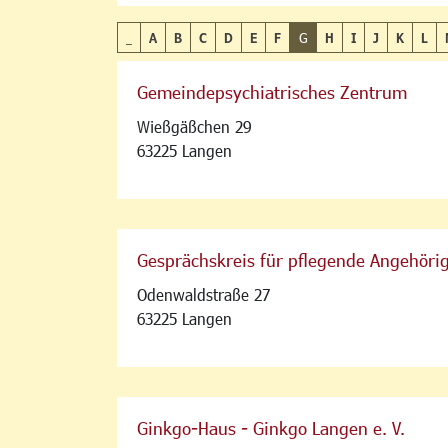
_
A
B
C
D
E
F
G
H
I
J
K
L
Gemeindepsychiatrisches Zentrum
Wießgäßchen 29
63225 Langen
Gesprächskreis für pflegende Angehöri
Odenwaldstraße 27
63225 Langen
Ginkgo-Haus - Ginkgo Langen e. V.