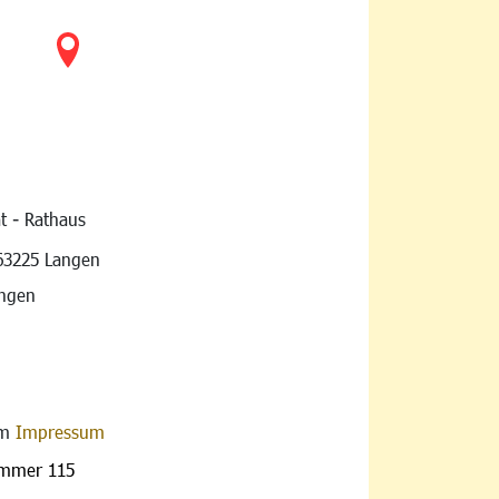
t - Rathaus
vigation
63225 Langen
angen
im
Impressum
ummer 115