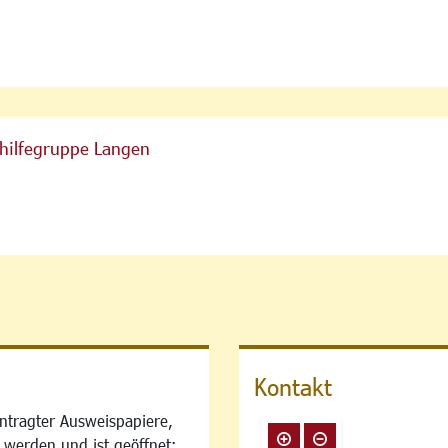
thilfegruppe Langen
Kontakt
ntragter Ausweispapiere,
 werden und ist geöffnet: