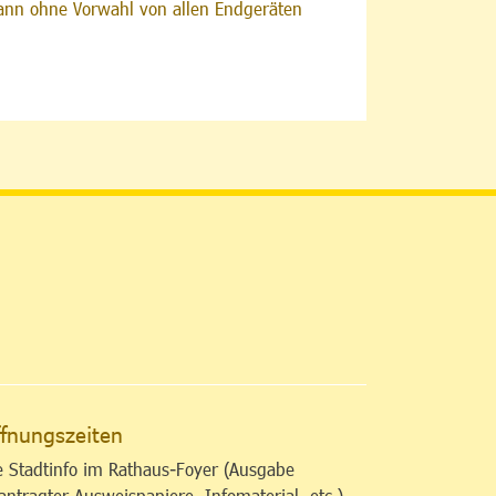
nn ohne Vorwahl von allen Endgeräten
altfläche
fnungszeiten
e Stadtinfo im Rathaus-Foyer (Ausgabe
antragter Ausweispapiere, Infomaterial, etc.)