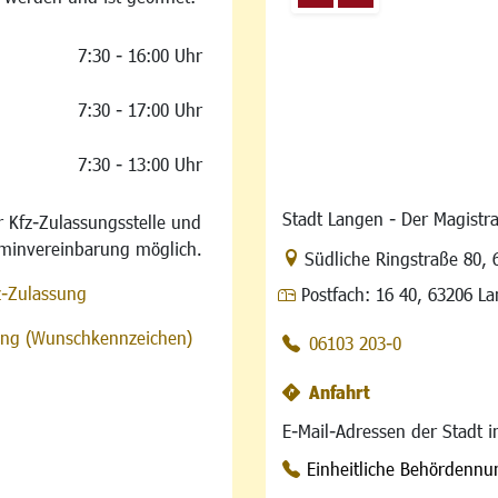
7:30 - 16:00 Uhr
7:30 - 17:00 Uhr
7:30 - 13:00 Uhr
Stadt Langen - Der Magistra
 Kfz-Zulassungsstelle und
rminvereinbarung möglich.
Link zur Google-Maps Na
Südliche Ringstraße 80
,
z-Zulassung
Postfach:
16 40, 63206 L
sung (Wunschkennzeichen)
06103 203-0
Anfahrt
E-Mail-Adressen der Stadt 
Einheitliche Behördenn