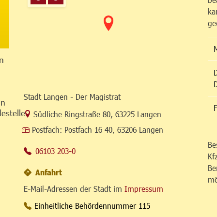
ka
ge
n
Stadt Langen - Der Magistrat
in
F
estelle
Link zur Google-Maps Navigation
Südliche Ringstraße 80
,
63225 Langen
Postfach:
Postfach 16 40, 63206 Langen
Be
06103 203-0
Kf
Be
Anfahrt
mö
E-Mail-Adressen der Stadt im
Impressum
Einheitliche Behördennummer 115