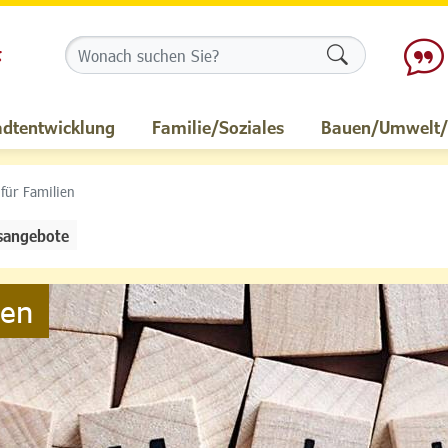
Formularschalt
adtentwicklung
Familie/Soziales
Bauen/Umwelt/M
 für Familien
sangebote
ien