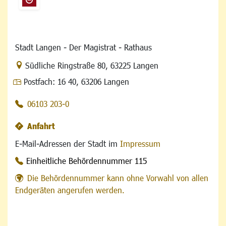
Stadt Langen - Der Magistrat - Rathaus
Link zur Google-Maps Navigation
Südliche Ringstraße 80
,
63225 Langen
Postfach:
16 40, 63206 Langen
06103 203-0
Anfahrt
E-Mail-Adressen der Stadt im
Impressum
Einheitliche Behördennummer 115
Die Behördennummer kann ohne Vorwahl von allen
Endgeräten angerufen werden.