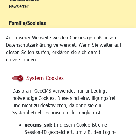
Newsletter
Familie/Soziales
Kinderbetreuung
Auf unserer Webseite werden Cookies gemäß unserer
Kinder und Jugend
Datenschutzerklärung verwendet. Wenn Sie weiter auf
Institutionen für Familien
diesen Seiten surfen, erklären sie sich damit
Frauen
einverstanden.
Senioren/Haltestelle
Inklusion
System-Cookies
Schule
Migration und Zusammenleben
Das brain-GeoCMS verwendet nur unbedingt
Demokratie leben
notwendige Cookies. Diese sind einwilligungsfrei
Ukrainehilfe
und nicht zu deaktivieren, da ohne sie ein
Hilfe für Geflüchtete
Systembetrieb technisch nicht möglich ist.
Religion
geocms_sid:
In diesem Cookie ist eine
Session-ID gespeichert, um z.B. den Login-
Bauen/Umwelt/Mobilität