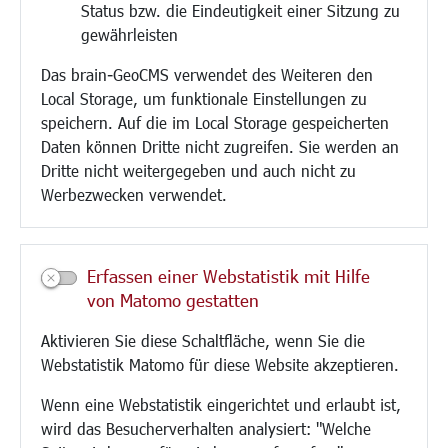
Status bzw. die Eindeutigkeit einer Sitzung zu
Bebauungsplanung
gewährleisten
Umwelt/Klima/Abfall
Das brain-GeoCMS verwendet des Weiteren den
Verkehr/Mobilität
Local Storage, um funktionale Einstellungen zu
Glasfaserausbau
speichern. Auf die im Local Storage gespeicherten
Aktuelle Baustellen
Daten können Dritte nicht zugreifen. Sie werden an
Paddelteich
Dritte nicht weitergegeben und auch nicht zu
CINDY S
Werbezwecken verwendet.
Kultur/Freizeit/Tourismus
Veranstaltungen
Erfassen einer Webstatistik mit Hilfe
Neue Stadthalle Langen
von Matomo gestatten
Stadtporträt
Aktivieren Sie diese Schaltfläche, wenn Sie die
Bäder
Webstatistik Matomo für diese Website akzeptieren.
Musikschule
Volkshochschule
Wenn eine Webstatistik eingerichtet und erlaubt ist,
Stadtbücherei
wird das Besucherverhalten analysiert: "Welche
Stadtarchiv