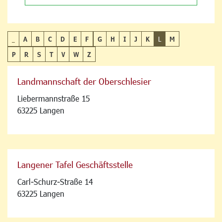
_
A
B
C
D
E
F
G
H
I
J
K
L
M
P
R
S
T
V
W
Z
Landmannschaft der Oberschlesier
Liebermannstraße 15
63225 Langen
Langener Tafel Geschäftsstelle
Carl-Schurz-Straße 14
63225 Langen