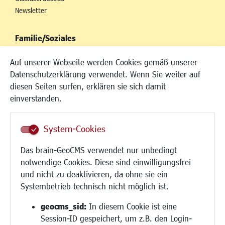
Newsletter
Familie/Soziales
Kinderbetreuung
Auf unserer Webseite werden Cookies gemäß unserer
Kinder und Jugend
Datenschutzerklärung verwendet. Wenn Sie weiter auf
Institutionen für Familien
diesen Seiten surfen, erklären sie sich damit
Frauen
einverstanden.
Senioren/Haltestelle
Inklusion
System-Cookies
Schule
Migration und Zusammenleben
Das brain-GeoCMS verwendet nur unbedingt
Demokratie leben
notwendige Cookies. Diese sind einwilligungsfrei
Ukrainehilfe
und nicht zu deaktivieren, da ohne sie ein
Hilfe für Geflüchtete
Systembetrieb technisch nicht möglich ist.
Religion
geocms_sid:
In diesem Cookie ist eine
Session-ID gespeichert, um z.B. den Login-
Bauen/Umwelt/Mobilität