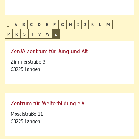
_
A
B
C
D
E
F
G
H
I
J
K
L
M
P
R
S
T
V
W
Z
ZenJA Zentrum für Jung und Alt
Zimmerstraße 3
63225 Langen
Zentrum für Weiterbildung e.V.
Moselstraße 11
63225 Langen