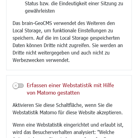
Status bzw. die Eindeutigkeit einer Sitzung zu
Bebauungsplanung
gewährleisten
Umwelt/Klima/Abfall
Das brain-GeoCMS verwendet des Weiteren den
Verkehr/Mobilität
Local Storage, um funktionale Einstellungen zu
Glasfaserausbau
speichern. Auf die im Local Storage gespeicherten
Aktuelle Baustellen
Daten können Dritte nicht zugreifen. Sie werden an
Paddelteich
Dritte nicht weitergegeben und auch nicht zu
CINDY S
Werbezwecken verwendet.
Kultur/Freizeit/Tourismus
Veranstaltungen
Erfassen einer Webstatistik mit Hilfe
Neue Stadthalle Langen
von Matomo gestatten
Stadtporträt
Aktivieren Sie diese Schaltfläche, wenn Sie die
Bäder
Webstatistik Matomo für diese Website akzeptieren.
Musikschule
Volkshochschule
Wenn eine Webstatistik eingerichtet und erlaubt ist,
Stadtbücherei
wird das Besucherverhalten analysiert: "Welche
Stadtarchiv