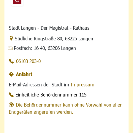
Stadt Langen - Der Magistrat - Rathaus
Link zur Google-Maps Navigation
Südliche Ringstraße 80
,
63225 Langen
Postfach:
16 40, 63206 Langen
06103 203-0
Anfahrt
E-Mail-Adressen der Stadt im
Impressum
Einheitliche Behördennummer 115
Die Behördennummer kann ohne Vorwahl von allen
Endgeräten angerufen werden.