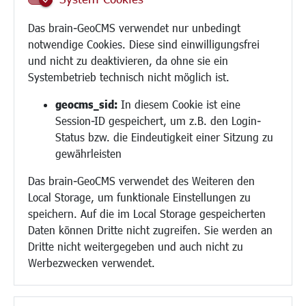
Schule
Migration und Zusammenleben
Das brain-GeoCMS verwendet nur unbedingt
Demokratie leben
notwendige Cookies. Diese sind einwilligungsfrei
Ukrainehilfe
und nicht zu deaktivieren, da ohne sie ein
Hilfe für Geflüchtete
Systembetrieb technisch nicht möglich ist.
Religion
geocms_sid:
In diesem Cookie ist eine
Session-ID gespeichert, um z.B. den Login-
Bauen/Umwelt/Mobilität
Status bzw. die Eindeutigkeit einer Sitzung zu
Bebauungsplanung
gewährleisten
Umwelt/Klima/Abfall
Das brain-GeoCMS verwendet des Weiteren den
Verkehr/Mobilität
Local Storage, um funktionale Einstellungen zu
Glasfaserausbau
speichern. Auf die im Local Storage gespeicherten
Aktuelle Baustellen
Daten können Dritte nicht zugreifen. Sie werden an
Paddelteich
Dritte nicht weitergegeben und auch nicht zu
CINDY S
Werbezwecken verwendet.
Kultur/Freizeit/Tourismus