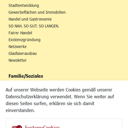
Stadtentwicklung
Gewerbeflächen und Immobilien
Handel und Gastronomie
SO NAH. SO GUT. SO LANGEN.
Fairer Handel
Existenzgründung
Netzwerke
Glasfaserausbau
Newsletter
Familie/Soziales
Kinderbetreuung
Auf unserer Webseite werden Cookies gemäß unserer
Kinder und Jugend
Datenschutzerklärung verwendet. Wenn Sie weiter auf
Institutionen für Familien
diesen Seiten surfen, erklären sie sich damit
Frauen
einverstanden.
Senioren/Haltestelle
Inklusion
System-Cookies