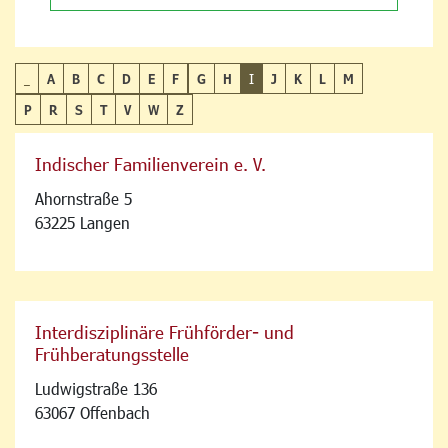
_
A
B
C
D
E
F
G
H
I
J
K
L
M
P
R
S
T
V
W
Z
Indischer Familienverein e. V.
Ahornstraße 5
63225 Langen
Interdisziplinäre Frühförder- und
Frühberatungsstelle
Ludwigstraße 136
63067 Offenbach