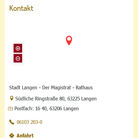
Kontakt
Stadt Langen - Der Magistrat - Rathaus
Link zur Google-Maps Navigation
Südliche Ringstraße 80
,
63225 Langen
Postfach:
16 40, 63206 Langen
06103 203-0
Anfahrt