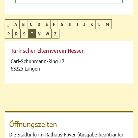
_
A
B
C
D
E
F
G
H
I
J
K
L
M
P
R
S
T
V
W
Z
Türkischer Elternverein Hessen
Carl-Schuhmann-Ring 17
63225 Langen
Öffnungszeiten
Die Stadtinfo im Rathaus-Foyer (Ausgabe beantragter