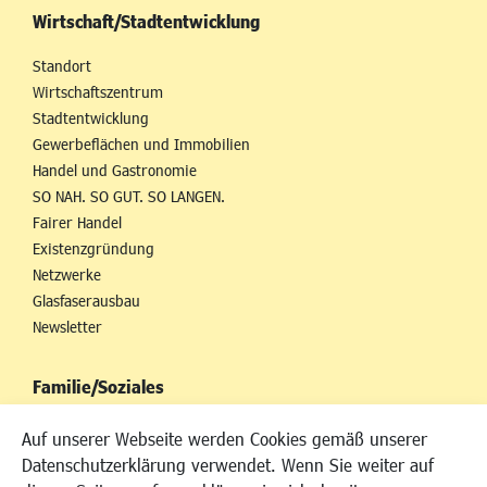
Wirtschaft/Stadtentwicklung
Standort
Wirtschaftszentrum
Stadtentwicklung
Gewerbeflächen und Immobilien
Handel und Gastronomie
SO NAH. SO GUT. SO LANGEN.
Fairer Handel
Existenzgründung
Netzwerke
Glasfaserausbau
Newsletter
Familie/Soziales
Kinderbetreuung
Auf unserer Webseite werden Cookies gemäß unserer
Kinder und Jugend
Datenschutzerklärung verwendet. Wenn Sie weiter auf
Institutionen für Familien