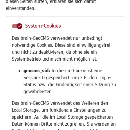
diesen Seiten surfen, erklären sie sich damit
Frauen
einverstanden.
Senioren/Haltestelle
Inklusion
System-Cookies
Schule
Migration und Zusammenleben
Das brain-GeoCMS verwendet nur unbedingt
Demokratie leben
notwendige Cookies. Diese sind einwilligungsfrei
Ukrainehilfe
und nicht zu deaktivieren, da ohne sie ein
Hilfe für Geflüchtete
Systembetrieb technisch nicht möglich ist.
Religion
geocms_sid:
In diesem Cookie ist eine
Session-ID gespeichert, um z.B. den Login-
Bauen/Umwelt/Mobilität
Status bzw. die Eindeutigkeit einer Sitzung zu
Bebauungsplanung
gewährleisten
Umwelt/Klima/Abfall
Das brain-GeoCMS verwendet des Weiteren den
Verkehr/Mobilität
Local Storage, um funktionale Einstellungen zu
Glasfaserausbau
speichern. Auf die im Local Storage gespeicherten
Aktuelle Baustellen
Daten können Dritte nicht zugreifen. Sie werden an
Paddelteich