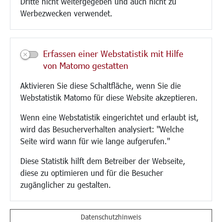
Dritte nicht weitergegeben und auch nicht zu
CINDY S
Werbezwecken verwendet.
Kultur/Freizeit/Tourismus
Veranstaltungen
Erfassen einer Webstatistik mit Hilfe
Neue Stadthalle Langen
von Matomo gestatten
Stadtporträt
Aktivieren Sie diese Schaltfläche, wenn Sie die
Bäder
Webstatistik Matomo für diese Website akzeptieren.
Musikschule
Volkshochschule
Wenn eine Webstatistik eingerichtet und erlaubt ist,
Stadtbücherei
wird das Besucherverhalten analysiert: "Welche
Stadtarchiv
Seite wird wann für wie lange aufgerufen."
Museen
Hotels/Unterkünfte
Diese Statistik hilft dem Betreiber der Webseite,
Gastronomie
diese zu optimieren und für die Besucher
Kunstszene
zugänglicher zu gestalten.
Feste und Märkte
Sport
Vereine und Institutionen
Datenschutzhinweis