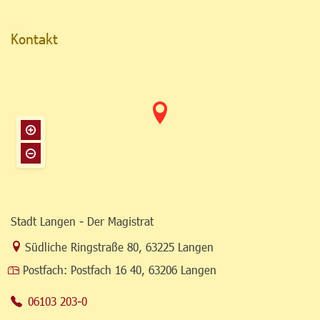
Kontakt
Stadt Langen - Der Magistrat
Link zur Google-Maps Navigation
Südliche Ringstraße 80
,
63225 Langen
Postfach:
Postfach 16 40, 63206 Langen
06103 203-0