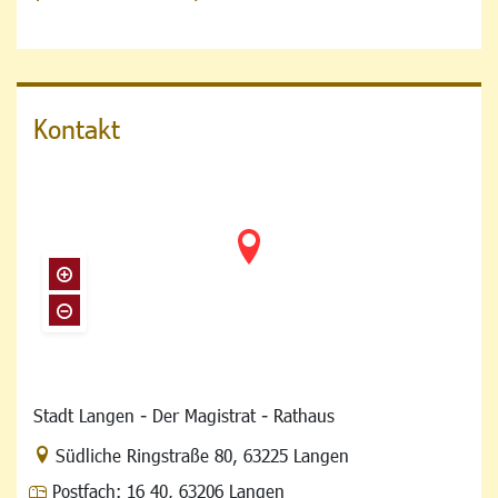
Kontakt
Stadt Langen - Der Magistrat - Rathaus
Link zur Google-Maps Navigation
Südliche Ringstraße 80
,
63225 Langen
Postfach:
16 40, 63206 Langen