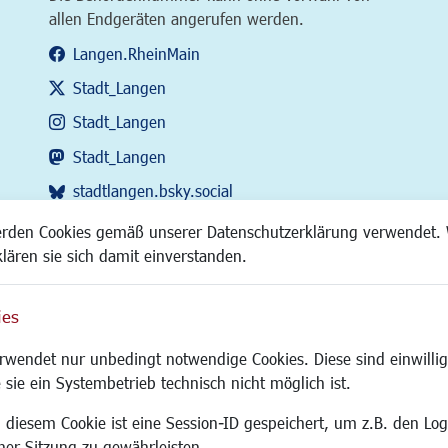
allen Endgeräten angerufen werden.
Langen.RheinMain
Stadt_Langen
Stadt_Langen
Stadt_Langen
stadtlangen.bsky.social
RSS-Feed
erden Cookies gemäß unserer Datenschutzerklärung verwendet. 
klären sie sich damit einverstanden.
ies
Site
wendet nur unbedingt notwendige Cookies. Diese sind einwillig
 sie ein Systembetrieb technisch nicht möglich ist.
 diesem Cookie ist eine Session-ID gespeichert, um z.B. den Log
adtentwicklung
Familie/Soziales
Bauen/Umwelt
iner Sitzung zu gewährleisten