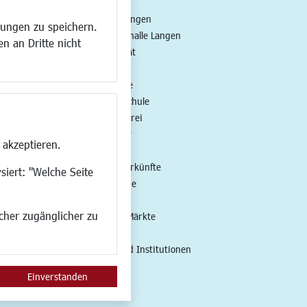
ng
Veranstaltungen
lungen zu speichern.
all
Neue Stadthalle Langen
n an Dritte nicht
t
Stadtporträt
Bäder
en
Musikschule
Volkshochschule
Stadtbücherei
Stadtarchiv
 akzeptieren.
Museen
Hotels/Unterkünfte
siert: "Welche Seite
Gastronomie
Kunstszene
ucher zugänglicher zu
Feste und Märkte
Sport
Vereine und Institutionen
Einverstanden