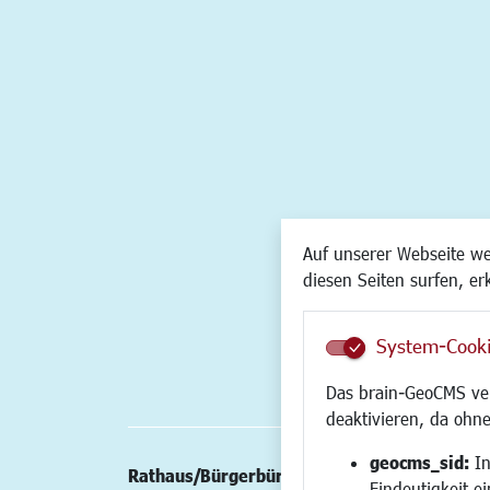
Auf unserer Webseite w
diesen Seiten surfen, er
System-Cook
Das brain-GeoCMS ver
deaktivieren, da ohne
geocms_sid:
In
Rathaus/Bürgerbüro
Wirtschaft/St
Eindeutigkeit e