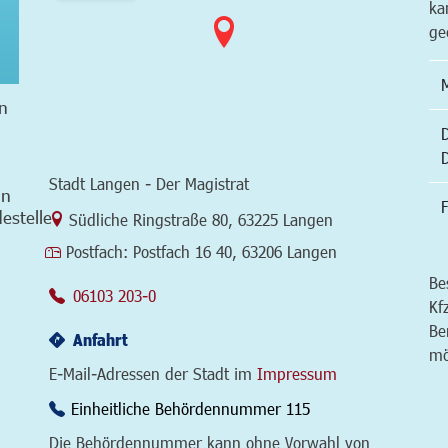
ka
ge
n
Stadt Langen - Der Magistrat
in
F
estelle
Link zur Google-Maps Navigation
Südliche Ringstraße 80
,
63225 Langen
Postfach:
Postfach 16 40, 63206 Langen
Be
06103 203-0
Kf
Be
Anfahrt
mö
E-Mail-Adressen der Stadt im
Impressum
Einheitliche Behördennummer 115
Die Behördennummer kann ohne Vorwahl von