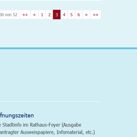
30 von 52
««
«
1
2
3
4
5
6
»
»»
altfläche
fnungszeiten
e Stadtinfo im Rathaus-Foyer (Ausgabe
antragter Ausweispapiere, Infomaterial, etc.)