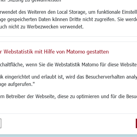
Kinderbetreuung
Bebauungsplanu
wendet des Weiteren den Local Storage, um funktionale Einstel
rum
Kinder und Jugend
Umwelt/Klima/Abf
age gespeicherten Daten können Dritte nicht zugreifen. Sie werde
g
Institutionen für Familien
Verkehr/Mobilitä
uch nicht zu Werbezwecken verwendet.
und Immobilien
Frauen
Glasfaserausbau
ronomie
Senioren/Haltestelle
Aktuelle Baustell
 SO LANGEN.
Inklusion
Paddelteich
r Webstatistik mit Hilfe von Matomo gestatten
Schule
CINDY S
g
Migration und Zusammenleben
Schaltfläche, wenn Sie die Webstatistik Matomo für diese Website
Demokratie leben
Ukrainehilfe
k eingerichtet und erlaubt ist, wird das Besucherverhalten analy
Hilfe für Geflüchtete
nge aufgerufen."
Religion
 dem Betreiber der Webseite, diese zu optimieren und für die Bes