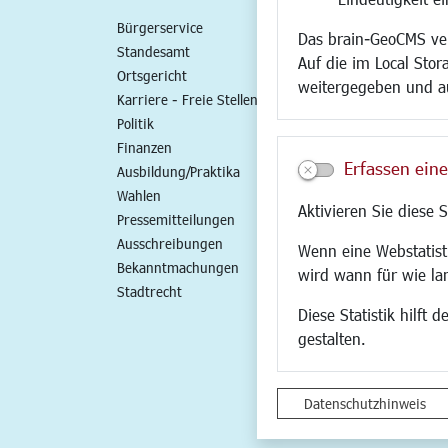
Bürgerservice
Standort
Das brain-GeoCMS ver
Standesamt
Wirtschaftszent
Auf die im Local Stor
Ortsgericht
Stadtentwicklun
weitergegeben und a
Karriere - Freie Stellen
Gewerbeflächen 
Politik
Handel und Gast
Finanzen
SO NAH. SO GUT.
Erfassen eine
Ausbildung/Praktika
Fairer Handel
Wahlen
Existenzgründun
Aktivieren Sie diese 
Pressemitteilungen
Netzwerke
Ausschreibungen
Glasfaserausbau
Wenn eine Webstatisti
Bekanntmachungen
Newsletter
wird wann für wie la
Stadtrecht
Diese Statistik hilft
gestalten.
Datenschutzhinweis