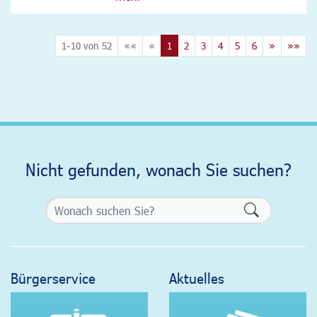
1-10 von 52
««
«
1
2
3
4
5
6
»
»»
Nicht gefunden, wonach Sie suchen?
Formularsch
Bürgerservice
Aktuelles