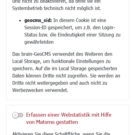
und nicht zu deaktivieren, da ohne sie ein
Hilfe für Geflüchtete
Systembetrieb technisch nicht möglich ist.
Religion
geocms_sid:
In diesem Cookie ist eine
Session-ID gespeichert, um z.B. den Login-
Bauen/Umwelt/Mobilität
Status bzw. die Eindeutigkeit einer Sitzung zu
Bebauungsplanung
gewährleisten
Umwelt/Klima/Abfall
Das brain-GeoCMS verwendet des Weiteren den
Verkehr/Mobilität
Local Storage, um funktionale Einstellungen zu
Glasfaserausbau
speichern. Auf die im Local Storage gespeicherten
Aktuelle Baustellen
Daten können Dritte nicht zugreifen. Sie werden an
Paddelteich
Dritte nicht weitergegeben und auch nicht zu
CINDY S
Werbezwecken verwendet.
Kultur/Freizeit/Tourismus
Veranstaltungen
Erfassen einer Webstatistik mit Hilfe
Neue Stadthalle Langen
von Matomo gestatten
Stadtporträt
Aktivieren Sie diese Schaltfläche, wenn Sie die
Bäder