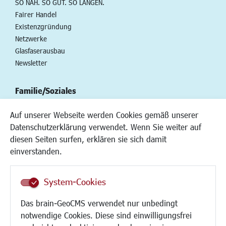
SO NAH. SO GUT. SO LANGEN.
Fairer Handel
Existenzgründung
Netzwerke
Glasfaserausbau
Newsletter
Familie/Soziales
Kinderbetreuung
Auf unserer Webseite werden Cookies gemäß unserer
Kinder und Jugend
Datenschutzerklärung verwendet. Wenn Sie weiter auf
Institutionen für Familien
diesen Seiten surfen, erklären sie sich damit
Frauen
einverstanden.
Senioren/Haltestelle
Inklusion
System-Cookies
Schule
Migration und Zusammenleben
Das brain-GeoCMS verwendet nur unbedingt
Demokratie leben
notwendige Cookies. Diese sind einwilligungsfrei
Ukrainehilfe