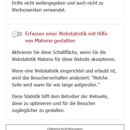
Dritte nicht weitergegeben und auch nicht zu
CINDY S
Werbezwecken verwendet.
Kultur/Freizeit/Tourismus
Veranstaltungen
Erfassen einer Webstatistik mit Hilfe
Neue Stadthalle Langen
von Matomo gestatten
Stadtporträt
Aktivieren Sie diese Schaltfläche, wenn Sie die
Bäder
Webstatistik Matomo für diese Website akzeptieren.
Musikschule
Volkshochschule
Wenn eine Webstatistik eingerichtet und erlaubt ist,
Stadtbücherei
wird das Besucherverhalten analysiert: "Welche
Stadtarchiv
Seite wird wann für wie lange aufgerufen."
Museen
Hotels/Unterkünfte
Diese Statistik hilft dem Betreiber der Webseite,
Gastronomie
diese zu optimieren und für die Besucher
Kunstszene
zugänglicher zu gestalten.
Feste und Märkte
Sport
Vereine und Institutionen
Datenschutzhinweis