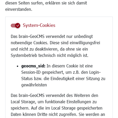
Institutionen für Familien
diesen Seiten surfen, erklären sie sich damit
Frauen
einverstanden.
Senioren/Haltestelle
Inklusion
System-Cookies
Schule
Migration und Zusammenleben
Das brain-GeoCMS verwendet nur unbedingt
Demokratie leben
notwendige Cookies. Diese sind einwilligungsfrei
Ukrainehilfe
und nicht zu deaktivieren, da ohne sie ein
Hilfe für Geflüchtete
Systembetrieb technisch nicht möglich ist.
Religion
geocms_sid:
In diesem Cookie ist eine
Session-ID gespeichert, um z.B. den Login-
Bauen/Umwelt/Mobilität
Status bzw. die Eindeutigkeit einer Sitzung zu
Bebauungsplanung
gewährleisten
Umwelt/Klima/Abfall
Das brain-GeoCMS verwendet des Weiteren den
Verkehr/Mobilität
Local Storage, um funktionale Einstellungen zu
Glasfaserausbau
speichern. Auf die im Local Storage gespeicherten
Aktuelle Baustellen
Daten können Dritte nicht zugreifen. Sie werden an
Paddelteich