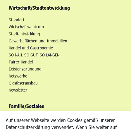
Wirtschaft/Stadtentwicklung
Standort
Wirtschaftszentrum
Stadtentwicklung
Gewerbeflächen und Immobilien
Handel und Gastronomie
SO NAH. SO GUT. SO LANGEN.
Fairer Handel
Existenzgründung
Netzwerke
Glasfaserausbau
Newsletter
Familie/Soziales
Kinderbetreuung
Auf unserer Webseite werden Cookies gemäß unserer
Kinder und Jugend
Datenschutzerklärung verwendet. Wenn Sie weiter auf