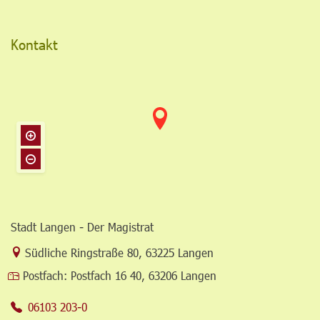
Kontakt
Stadt Langen - Der Magistrat
Link zur Google-Maps Navigation
Südliche Ringstraße 80
,
63225 Langen
Postfach:
Postfach 16 40, 63206 Langen
06103 203-0