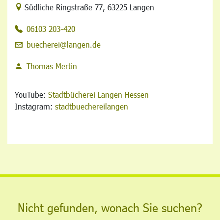
Link zur Google-Maps Navigation
Südliche Ringstraße 77
,
63225 Langen
06103 203-420
buecherei@langen.de
Thomas Mertin
YouTube:
Stadtbücherei Langen Hessen
Instagram:
stadtbuechereilangen
Nicht gefunden, wonach Sie suchen?