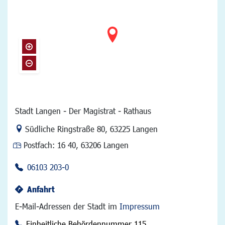
Stadt Langen - Der Magistrat - Rathaus
Link zur Google-Maps Navigation
Südliche Ringstraße 80
,
63225 Langen
Postfach:
16 40, 63206 Langen
06103 203-0
Anfahrt
E-Mail-Adressen der Stadt im
Impressum
Einheitliche Behördennummer 115