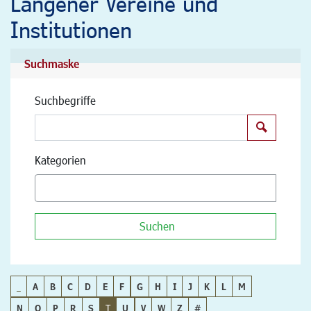
Langener Vereine und
Institutionen
Suchmaske
Suchbegriffe
Suchen
Kategorien
Suchen
_
A
B
C
D
E
F
G
H
I
J
K
L
M
N
O
P
R
S
T
U
V
W
Z
#