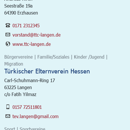
Seestraße 19a
64390 Erzhausen
0171 2312345
vorstand@ttc-langen.de
www.ttc-langen.de
Bürgervereine | Familie/Soziales | Kinder /Jugend |
Migration
Türkischer Elternverein Hessen
Carl-Schuhmann-Ring 17
63225
Langen
c/o Fatih Yilmaz
0157 72511801
tev.langen@gmail.com
Sport | Sportvereine