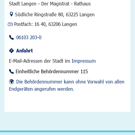
Stadt Langen - Der Magistrat - Rathaus
Link zur Google-Maps Navigation
Südliche Ringstraße 80
,
63225 Langen
Postfach:
16 40, 63206 Langen
06103 203-0
Anfahrt
E-Mail-Adressen der Stadt im
Impressum
Einheitliche Behördennummer 115
Die Behördennummer kann ohne Vorwahl von allen
Endgeräten angerufen werden.