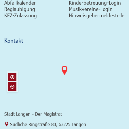
Abfallkalender
Kinderbetreuung-Login
Beglaubigung
Musikvereine-Login
KFZ-Zulassung
Hinweisgebermeldestelle
Kontakt
Stadt Langen - Der Magistrat
Link zur Google-Maps Navigation
Südliche Ringstraße 80
,
63225 Langen