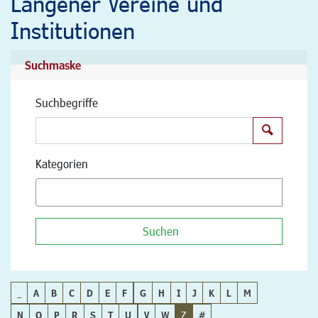
Langener Vereine und
Institutionen
Suchmaske
Suchbegriffe
Suchen
Kategorien
Suchen
_
A
B
C
D
E
F
G
H
I
J
K
L
M
N
O
P
R
S
T
U
V
W
Z
#