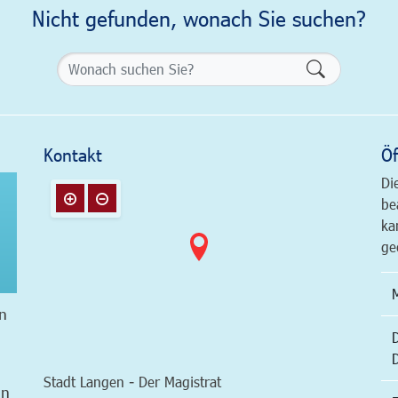
Nicht gefunden, wonach Sie suchen?
Formularsch
Kontakt
Öf
Di
be
ka
ge
n
Stadt Langen - Der Magistrat
in