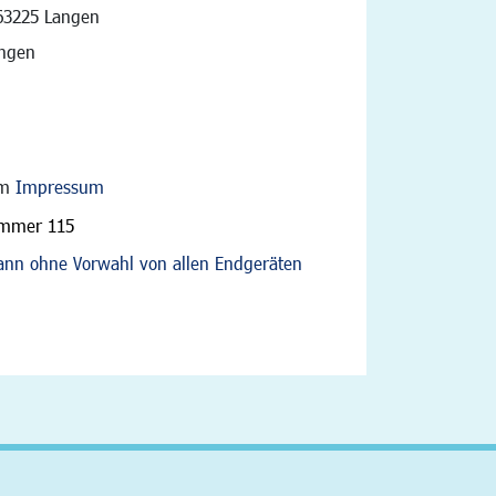
vigation
63225 Langen
angen
im
Impressum
ummer 115
nn ohne Vorwahl von allen Endgeräten