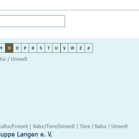
M
N
O
P
R
S
T
U
V
W
Z
#
atur / Umwelt
ultur/Freizeit | Natur/Tiere/Umwelt | Tiere / Natur / Umwelt
uppe Langen e. V.