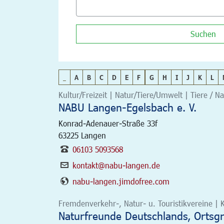
Suchen
_
A
B
C
D
E
F
G
H
I
J
K
L
Kultur/Freizeit | Natur/Tiere/Umwelt | Tiere / N
NABU Langen-Egelsbach e. V.
Konrad-Adenauer-Straße 33f
63225
Langen
06103 5093568
kontakt@nabu-langen.de
nabu-langen.jimdofree.com
Fremdenverkehr-, Natur- u. Touristikvereine | K
Naturfreunde Deutschlands, Ortsgr