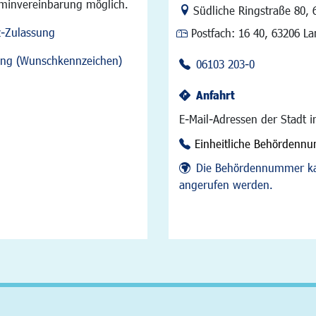
rminvereinbarung möglich.
Link zur Google-Maps Na
Südliche Ringstraße 80
,
z-Zulassung
Postfach:
16 40, 63206 L
sung (Wunschkennzeichen)
06103 203-0
Anfahrt
E-Mail-Adressen der Stadt 
Einheitliche Behördenn
Die Behördennummer ka
angerufen werden.