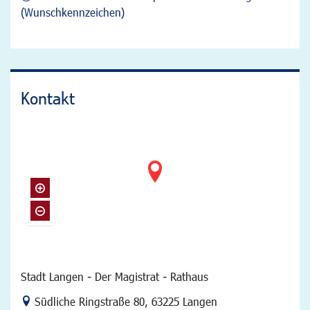
(Wunschkennzeichen)
Kontakt
Stadt Langen - Der Magistrat - Rathaus
Link zur Google-Maps Navigation
Südliche Ringstraße 80
,
63225 Langen