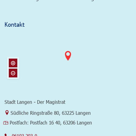
Kontakt
Stadt Langen - Der Magistrat
Link zur Google-Maps Navigation
Südliche Ringstraße 80
,
63225 Langen
Postfach:
Postfach 16 40, 63206 Langen
06103 203-0