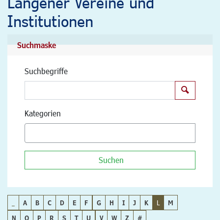
Langener Vereine und
Institutionen
Suchmaske
Suchbegriffe
Suchen
Kategorien
Suchen
_
A
B
C
D
E
F
G
H
I
J
K
L
M
N
O
P
R
S
T
U
V
W
Z
#