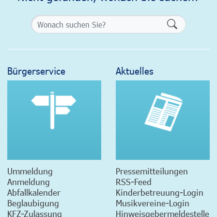
Formularsch
Bürgerservice
Aktuelles
Ummeldung
Pressemitteilungen
Anmeldung
RSS-Feed
Abfallkalender
Kinderbetreuung-Login
Beglaubigung
Musikvereine-Login
KFZ-Zulassung
Hinweisgebermeldestelle